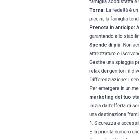
famiglia soddisfatta è 
Torna:
La fedeltà è un 
piccini, la famiglia te
Prenota in anticipo:
A
garantendo allo stabil
Spende di più:
Non acq
attrezzature e iscrivono
Gestire una spiaggia pe
relax dei genitori, il d
Differenziazione: i ser
Per emergere in un merc
marketing del tuo st
inizia dall'offerta di s
una destinazione "famil
1. Sicurezza e accessib
È la priorità numero un