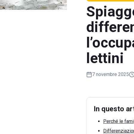
Spiagg
differe
l’occup
lettini
7 novembre 2025
In questo ar
Perché le famig
Differenziazion