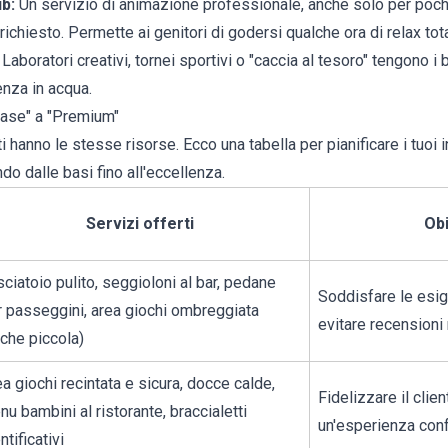
ub:
Un servizio di animazione professionale, anche solo per poche 
richiesto. Permette ai genitori di godersi qualche ora di relax tota
Laboratori creativi, tornei sportivi o "caccia al tesoro" tengono i
enza in acqua.
"Base" a "Premium"
ti hanno le stesse risorse. Ecco una tabella per pianificare i tuoi 
ndo dalle basi fino all'eccellenza.
Servizi offerti
Obi
ciatoio pulito, seggioloni al bar, pedane
Soddisfare le esi
r passeggini, area giochi ombreggiata
evitare recensioni
che piccola)
a giochi recintata e sicura, docce calde,
Fidelizzare il clie
u bambini al ristorante, braccialetti
un'esperienza conf
ntificativi