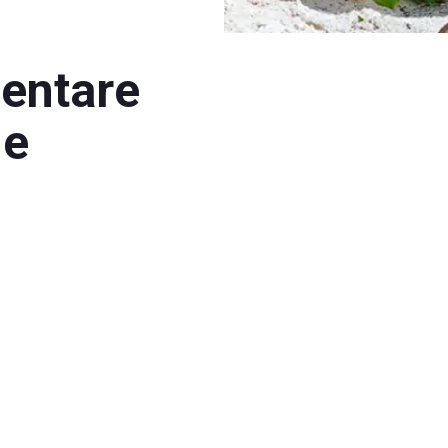
mentare
 e