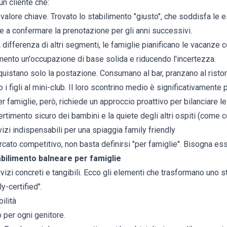
un cliente che:
valore chiave. Trovato lo stabilimento "giusto", che soddisfa le 
nde a confermare la prenotazione per gli anni successivi.
 differenza di altri segmenti, le famiglie pianificano le vacanze c
imento un'occupazione di base solida e riducendo l'incertezza.
uistano solo la postazione. Consumano al bar, pranzano al risto
 i figli al mini-club. Il loro scontrino medio è significativamente p
r famiglie, però, richiede un approccio proattivo per bilanciare le
ivertimento sicuro dei bambini e la quiete degli altri ospiti (come c
vizi indispensabili per una spiaggia family friendly
ato competitivo, non basta definirsi "per famiglie". Bisogna esser
abilimento balneare per famiglie
ervizi concreti e tangibili. Ecco gli elementi che trasformano uno 
y-certified".
ilità
o per ogni genitore.