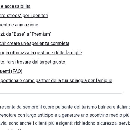
 e accessibilità
ero stress" per i genitori
imento e animazione
izi: da "Base" a "Premium"
ochi: creare un'esperienza completa
ogia ottimizza la gestione delle famiglie
o: farsi trovare dal target giusto
enti (FAQ)
l gestionale come partner della tua spiaggia per famiglie
presenta da sempre il cuore pulsante del turismo balneare italiano. 
renotare con largo anticipo e a generare uno scontrino medio più
via, sono anche i clienti più esigenti: richiedono sicurezza, servi