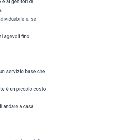
e ai genitori di
.
dividuabile e, se
i agevoli fino
 un servizio base che
nte è un piccolo costo
di andare a casa.