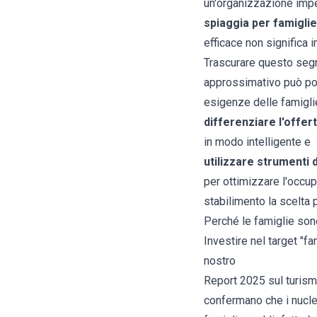
un'organizzazione imp
spiaggia per famiglie
efficace non significa 
Trascurare questo segm
approssimativo può por
esigenze delle famiglie
differenziare l'offer
in modo intelligente e
utilizzare strumenti d
per ottimizzare l'occup
stabilimento la scelta 
Perché le famiglie sono
Investire nel target "fa
nostro
Report 2025 sul turis
confermano che i nuclei