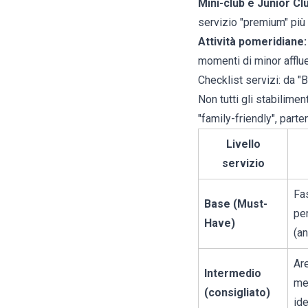
Mini-club e Junior Cl
servizio "premium" più 
Attività pomeridiane:
momenti di minor afflu
Checklist servizi: da 
Non tutti gli stabilimen
"family-friendly", parte
Livello
servizio
Fas
Base (Must-
pe
Have)
(an
Are
Intermedio
men
(consigliato)
ide