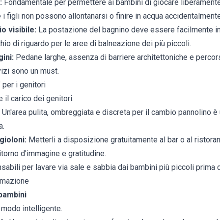
:
Fondamentale per permettere ai bambini di giocare liberamente 
 i figli non possono allontanarsi o finire in acqua accidentalmente
o visibile:
La postazione del bagnino deve essere facilmente in
hio di riguardo per le aree di balneazione dei più piccoli.
ini:
Pedane larghe, assenza di barriere architettoniche e percors
vizi sono un must.
 per i genitori
 il carico dei genitori.
Un'area pulita, ombreggiata e discreta per il cambio pannolino è
a.
gioloni:
Metterli a disposizione gratuitamente al bar o al ristora
itorno d'immagine e gratitudine.
abili per lavare via sale e sabbia dai bambini più piccoli prima 
nimazione
bambini
n modo intelligente.