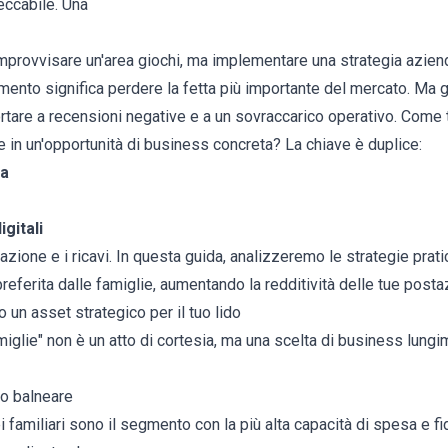
eccabile. Una
improvvisare un'area giochi, ma implementare una strategia azien
ento significa perdere la fetta più importante del mercato. Ma g
tare a recensioni negative e a un sovraccarico operativo. Come t
 in un'opportunità di business concreta? La chiave è duplice:
ta
igitali
azione e i ricavi. In questa guida, analizzeremo le strategie prati
preferita dalle famiglie, aumentando la redditività delle tue postaz
 un asset strategico per il tuo lido
miglie" non è un atto di cortesia, ma una scelta di business lungimi
mo balneare
 familiari sono il segmento con la più alta capacità di spesa e f