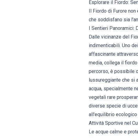
Esplorare il Fiordo: Se
Il Fiordo di Furore non
che soddisfano sia l'am
I Sentieri Panoramici: 
Dalle vicinanze del Fio
indimenticabili. Uno dei
affascinante attraverso 
media, collega il fiord
percorso, è possibile o
lussureggiante che si 
acqua, specialmente nel
vegetali rare prospera
diverse specie di uccel
all'equilibrio ecologico
Attività Sportive nel C
Le acque calme e protet