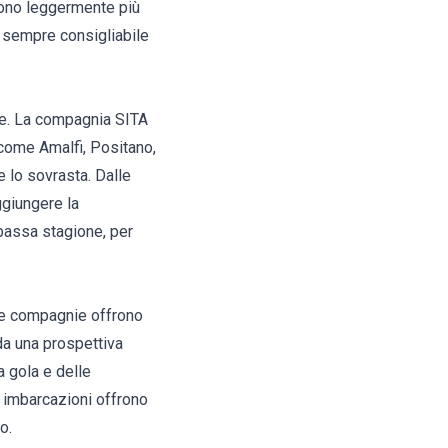
 sono leggermente più
È sempre consigliabile
one. La compagnia SITA
 come Amalfi, Positano,
e lo sovrasta. Dalle
ggiungere la
 bassa stagione, per
rse compagnie offrono
 da una prospettiva
a gola e delle
e imbarcazioni offrono
o.