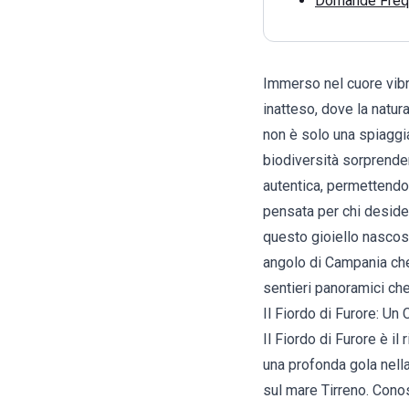
Domande Freque
Immerso nel cuore vib
inatteso, dove la natur
non è solo una spiaggi
biodiversità sorprenden
autentica, permettendo 
pensata per chi desider
questo gioiello nascost
angolo di Campania che
sentieri panoramici che
Il Fiordo di Furore: Un
Il Fiordo di Furore è il
una profonda gola nella
sul mare Tirreno. Cono