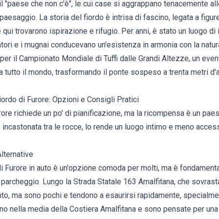
il "paese che non c'è", le cui case si aggrappano tenacemente all
aesaggio. La storia del fiordo è intrisa di fascino, legata a fi
 qui trovarono ispirazione e rifugio. Per anni, è stato un luogo di
ori e i mugnai conducevano un'esistenza in armonia con la natura
per il Campionato Mondiale di Tuffi dalle Grandi Altezze, un eve
 da tutto il mondo, trasformando il ponte sospeso a trenta metri d'
rdo di Furore: Opzioni e Consigli Pratici
urore richiede un po' di pianificazione, ma la ricompensa è un paes
, incastonata tra le rocce, lo rende un luogo intimo e meno access
.
lternative
di Furore in auto è un'opzione comoda per molti, ma è fondamenta
i parcheggio. Lungo la Strada Statale 163 Amalfitana, che sovrasta 
to, ma sono pochi e tendono a esaurirsi rapidamente, specialme
trano nella media della Costiera Amalfitana e sono pensate per un