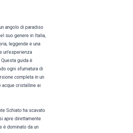
 un angolo di paradiso
l suo genere in Italia,
oria, leggende e una
re un'esperienza
. Questa guida è
endo ogni sfumatura di
ersione completa in un
acque cristalline ai
rente Schiato ha scavato
si apre direttamente
le è dominato da un