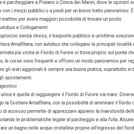
ica è parcheggiare a Praiano o Conca dei Marini, dove le opzioni
 con i mezzi pubblici o a piedi per un breve tratto panoramico. 
l mattino per avere maggiori possibilità di trovare un posto.
Autobus e Collegamenti
approccio senza stress, il trasporto pubblico è un'ottima soluzi
iera Amalfitana, con autobus che collegano le principali località
ermata più vicina al Fiordo di Furore si trova proprio sul ponte ch
no, le corse sono frequenti e offrono un modo panoramico per ra
re gli orari aggiornati è sempre una buona pratica, soprattutto in
gli spostamenti.
ggestivo
unica è quella di raggiungere il Fiordo di Furore via mare. Dive
go la Costiera Amalfitana, con la possibilità di ammirare il fiordo
ipo di accesso permette di apprezzare appieno la maestosità dell
evitando le problematiche legate al parcheggio e alla folla. Alcun
fare un bagno nelle acque cristalline proprio all'ingresso del fiord