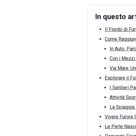
In questo ar
Il Fiordo di Fu
Come Raggiunge
In Auto: Par
Con i Mezzi 
Via Mare: Un
Esplorare il Fi
I Sentieri P
Attività Spo
La Spiaggia
Vivere Furore O
Le Perle Nascos