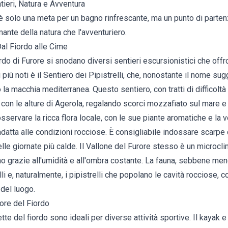
ntieri, Natura e Avventura
 è solo una meta per un bagno rinfrescante, ma un punto di parte
ante della natura che l'avventuriero.
Dal Fiordo alle Cime
rdo di Furore si snodano diversi sentieri escursionistici che off
 più noti è il Sentiero dei Pipistrelli, che, nonostante il nome su
la macchia mediterranea. Questo sentiero, con tratti di difficoltà 
o con le alture di Agerola, regalando scorci mozzafiato sul mare e 
sservare la ricca flora locale, con le sue piante aromatiche e la
adatta alle condizioni rocciose. È consigliabile indossare scarp
le giornate più calde. Il Vallone del Furore stesso è un microcl
no grazie all'umidità e all'ombra costante. La fauna, sebbene men
li e, naturalmente, i pipistrelli che popolano le cavità rocciose, 
 del luogo.
uore del Fiordo
te del fiordo sono ideali per diverse attività sportive. Il kayak e