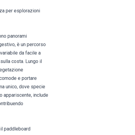
nza per esplorazioni
rono panorami
ggestivo, è un percorso
variabile da facile a
sulla costa. Lungo il
 vegetazione
e comode e portare
ima unico, dove specie
o appariscente, include
contribuendo
 il paddleboard