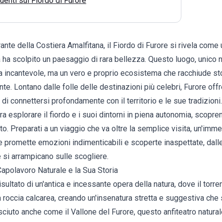
nti sul Fiordo di Furore
rante della
Costiera Amalfitana
, il Fiordo di Furore si rivela come
a ha scolpito un paesaggio di rara bellezza. Questo luogo, unico ne
a incantevole, ma un vero e proprio ecosistema che racchiude st
te. Lontano dalle folle delle destinazioni più celebri, Furore off
di connettersi profondamente con il territorio e le sue tradizioni
a esplorare il fiordo e i suoi dintorni in piena autonomia, scopr
o. Preparati a un viaggio che va oltre la semplice visita, un'imm
 promette emozioni indimenticabili e scoperte inaspettate, dalle 
 si arrampicano sulle scogliere.
 Capolavoro Naturale e la Sua Storia
 risultato di un'antica e incessante opera della natura, dove il tor
 roccia calcarea, creando un'insenatura stretta e suggestiva che 
sciuto anche come il Vallone del Furore, questo anfiteatro natura