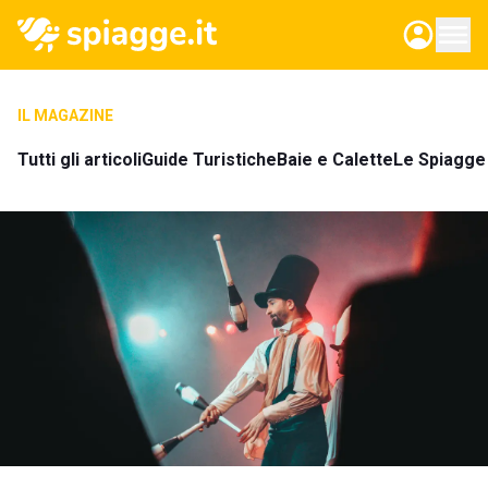
IL MAGAZINE
Tutti gli articoli
Guide Turistiche
Baie e Calette
Le Spiagge 