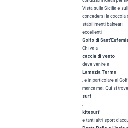
condizioni ideali per in
Vista sulla Sicilia e su
concedersi la coccola 
stabilimenti balneari
eccellenti.
Golfo di Sant'Eufem
Chi va a
caccia di vento
deve venire a
Lamezia Terme
, e in particolare al Go
manca mai. Qui si trov
surf
,
kitesurf
e tanti altri
sport d’acq