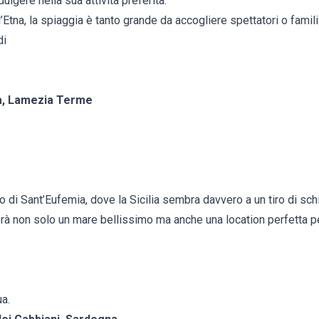
dulgere nella sua attività preferita.
ll’Etna, la spiaggia è tanto grande da accogliere spettatori o fami
di
ia, Lamezia Terme
lfo di Sant’Eufemia, dove la Sicilia sembra davvero a un tiro di sc
erà non solo un mare bellissimo ma anche una location perfetta pe
ua
.