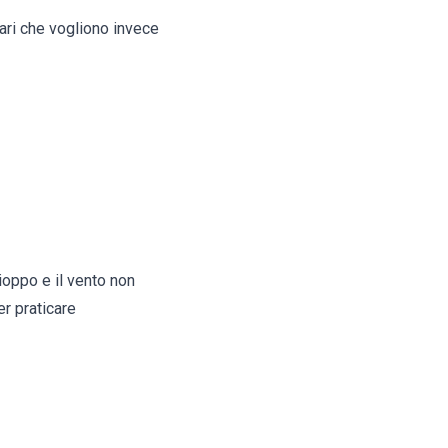
liari che vogliono invece
hioppo e il vento non
r praticare