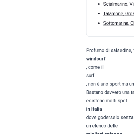
Scialmarino, V
Talamone, Gro
Sottomarina, C
Profumo di salsedine, v
windsurf
, come il
surf
, non è uno sport ma un
Bastano davvero una tav
esistono molti spot
in Italia
dove goderselo senza d
un elenco delle