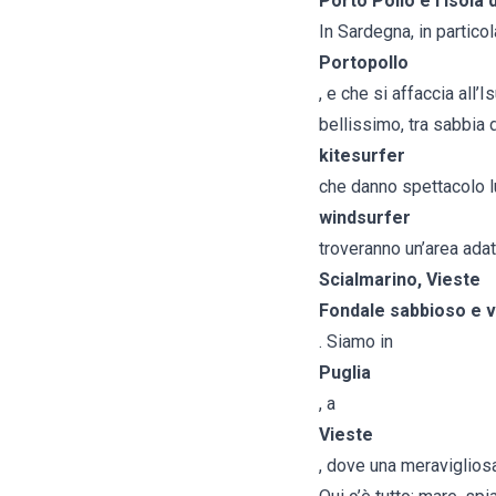
Porto Pollo e l'Isola
In Sardegna, in partico
Portopollo
, e che si affaccia all’
bellissimo, tra sabbia 
kitesurfer
che danno spettacolo lun
windsurfer
troveranno un’area adat
Scialmarino, Vieste
Fondale sabbioso e v
. Siamo in
Puglia
, a
Vieste
, dove una meraviglios