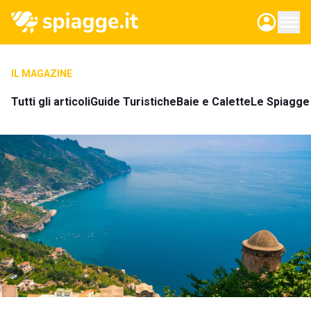
IL MAGAZINE
Tutti gli articoli
Guide Turistiche
Baie e Calette
Le Spiagge 