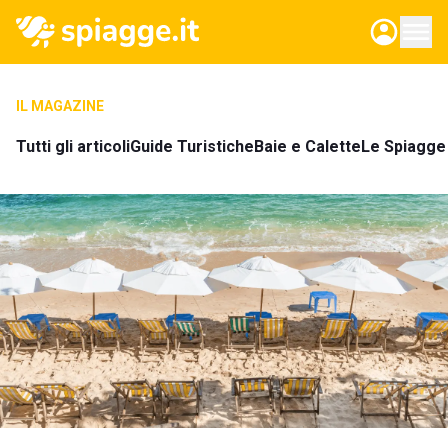
IL MAGAZINE
Tutti gli articoli
Guide Turistiche
Baie e Calette
Le Spiagge 