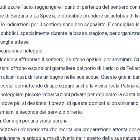
utilizzare l'auto, raggiungere i punti di partenza del sentiero con 
ne di Sarzana o La Spezia, è possibile prendere un autobus di li
le indicazioni per il sentiero sono ben segnalate. È consigliabile 
i pubblici, specialmente durante la bassa stagione, per organizzar
lunghe attese.
scursioni e noleggio
desidera affrontare il sentiero, esistono opzioni per ammirare 
ioni offrono escursioni giornaliere dal porto di
Lerici
o da Tellar
 in alcuni casi, di fare un bagno nelle sue acque. Queste gite in ba
 costa, permettendo di apprezzare anche la vicina Isola Palmaria, 
e noleggiare piccole imbarcazioni private per esplorare la costa
si dove più si desidera. I prezzi di queste opzioni si posizionan
emium, a seconda del servizio offerto.
a: Consigli per una visita serena
mozza è un'esperienza che merita una preparazione attenta per 
aggiungere la spiaggia, ma di viverla nel rispetto della sua natura 