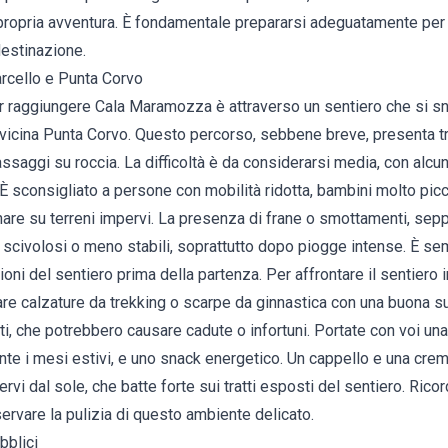
propria avventura. È fondamentale prepararsi adeguatamente per a
estinazione.
rcello e Punta Corvo
 raggiungere Cala Maramozza è attraverso un sentiero che si sn
vicina Punta Corvo. Questo percorso, sebbene breve, presenta tra
passaggi su roccia. La difficoltà è da considerarsi media, con alcu
 È sconsigliato a persone con mobilità ridotta, bambini molto picc
nare su terreni impervi. La presenza di frane o smottamenti, sep
iù scivolosi o meno stabili, soprattutto dopo piogge intense. È se
ioni del sentiero prima della partenza. Per affrontare il sentiero 
re calzature da trekking o scarpe da ginnastica con una buona suo
rti, che potrebbero causare cadute o infortuni. Portate con voi u
ante i mesi estivi, e uno snack energetico. Un cappello e una cre
vi dal sole, che batte forte sui tratti esposti del sentiero. Ricor
preservare la pulizia di questo ambiente delicato.
bblici