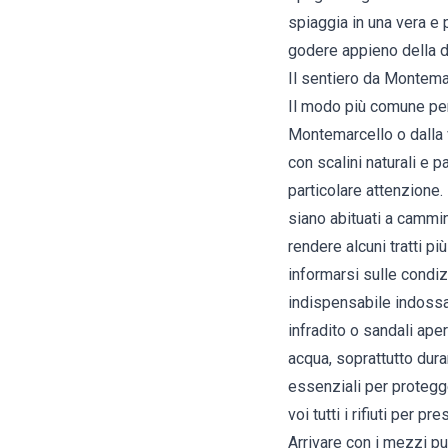
spiaggia in una vera e 
godere appieno della d
Il sentiero da Montema
Il modo più comune per
Montemarcello o dalla 
con scalini naturali e 
particolare attenzione.
siano abituati a cammi
rendere alcuni tratti p
informarsi sulle condiz
indispensabile indossa
infradito o sandali ape
acqua, soprattutto dur
essenziali per protegger
voi tutti i rifiuti per 
Arrivare con i mezzi pu