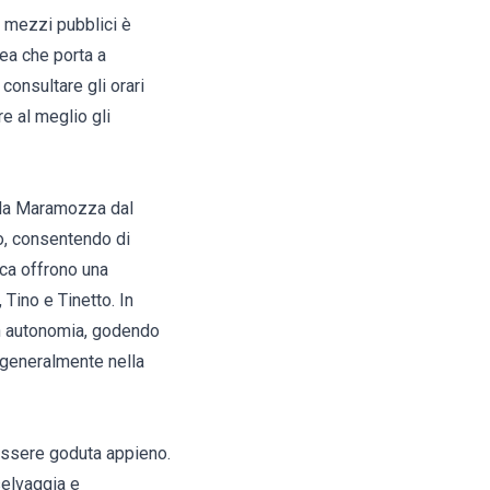
i mezzi pubblici è
nea che porta a
consultare gli orari
e al meglio gli
Cala Maramozza dal
o, consentendo di
rca offrono una
Tino e Tinetto. In
 in autonomia, godendo
o generalmente nella
essere goduta appieno.
selvaggia e