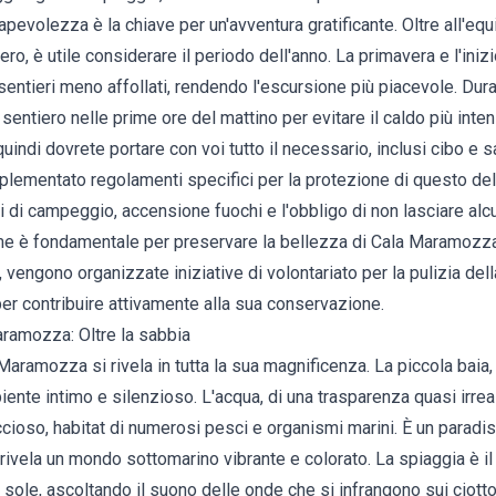
pevolezza è la chiave per un'avventura gratificante. Oltre all'e
ro, è utile considerare il periodo dell'anno. La primavera e l'iniz
sentieri meno affollati, rendendo l'escursione più piacevole. Dura
l sentiero nelle prime ore del mattino per evitare il caldo più inte
quindi dovrete portare con voi tutto il necessario, inclusi cibo e sac
implementato regolamenti specifici per la protezione di questo de
 di campeggio, accensione fuochi e l'obbligo di non lasciare alcun 
me è fondamentale per preservare la bellezza di Cala Maramozza
 vengono organizzate iniziative di volontariato per la pulizia dell
er contribuire attivamente alla sua conservazione.
ramozza: Oltre la sabbia
 Maramozza si rivela in tutta la sua magnificenza. La piccola baia, 
ente intimo e silenzioso. L'acqua, di una trasparenza quasi irreale
ccioso, habitat di numerosi pesci e organismi marini. È un paradis
ivela un mondo sottomarino vibrante e colorato. La spiaggia è il
sole, ascoltando il suono delle onde che si infrangono sui ciotto