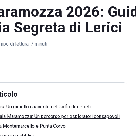
aramozza 2026: Guid
a Segreta di Lerici
mpo di lettura:
7 minuti
ticolo
: Un gioiello nascosto nel Golfo dei Poeti
ala Maramozza: Un percorso per esploratori consapevoli
da Montemarcello e Punta Corvo
 i mezzi pubblici