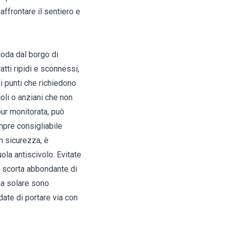
ffrontare il sentiero e
oda dal borgo di
tti ripidi e sconnessi,
ni punti che richiedono
oli o anziani che non
pur monitorata, può
mpre consigliabile
in sicurezza, è
la antiscivolo. Evitate
na scorta abbondante di
ma solare sono
date di portare via con