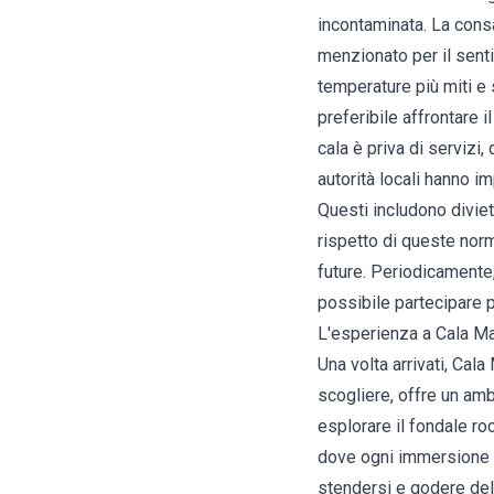
incontaminata. La consa
menzionato per il sentie
temperature più miti e 
preferibile affrontare i
cala è priva di servizi, 
autorità locali hanno 
Questi includono divieti
rispetto di queste nor
future. Periodicamente,
possibile partecipare p
L'esperienza a Cala Ma
Una volta arrivati, Cala
scogliere, offre un ambi
esplorare il fondale ro
dove ogni immersione r
stendersi e godere del 