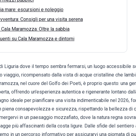
via mare: escursioni e noleggio
avventura: Consigli per una visita serena
 Cala Maramozza: Oltre la sabbia
enti su Cala Maramozza e dintorni
i Liguria dove il tempo sembra fermarsi, un luogo accessibile so
o viaggio, ricompensato dalla vista di acque cristalline che lam
ramozza, nel cuore del Golfo dei Poeti, è proprio questo: una 
erta, offrendo un'esperienza autentica e rigenerante lontano dall
gno ideale per pianificare una visita indimenticabile nel 2026, f
 in piena consapevolezza e sicurezza, rispettando la bellezza d
mmergervi in un paesaggio mozzafiato, dove la natura regna sovra
iagge più affascinanti della costa ligure. Dalle sfide del sentiero 
mo in un percorso informativo per assicurarvi una giornata di pu