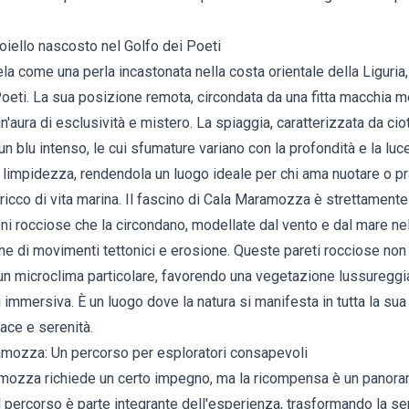
iello nascosto nel Golfo dei Poeti
 come una perla incastonata nella costa orientale della Liguria,
oeti. La sua posizione remota, circondata da una fitta macchia m
n'aura di esclusività e mistero. La spiaggia, caratterizzata da ciott
n blu intenso, le cui sfumature variano con la profondità e la luc
 limpidezza, rendendola un luogo ideale per chi ama nuotare o pr
icco di vita marina. Il fascino di Cala Maramozza è strettamente 
i rocciose che la circondano, modellate dal vento e dal mare nel
che di movimenti tettonici e erosione. Queste pareti rocciose no
un microclima particolare, favorendo una vegetazione lussuregg
 immersiva. È un luogo dove la natura si manifesta in tutta la su
pace e serenità.
mozza: Un percorso per esploratori consapevoli
mozza richiede un certo impegno, ma la ricompensa è un panora
l percorso è parte integrante dell'esperienza, trasformando la sem