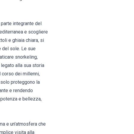
 parte integrante del
editerranea e scogliere
oli e ghiaia chiara, si
e del sole. Le sue
aticare snorkeling,
legato alla sua storia
 corso dei millenni,
n solo proteggono la
iante e rendendo
a potenza e bellezza,
ma e un'atmosfera che
plice visita alla