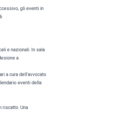
ccessivo, gli eventi in
di
ali e nazionali. In sala
desione a
ari a cura dell’avvocato
alendario eventi della
n riscatto. Una