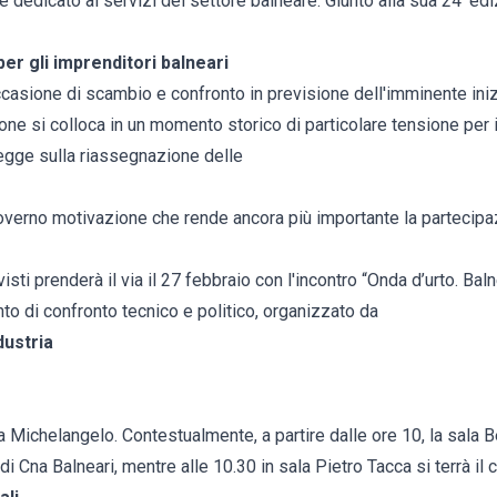
le dedicato ai servizi del settore balneare. Giunto alla sua 24' ed
per gli imprenditori balneari
occasione di scambio e confronto in previsione dell'imminente ini
ne si colloca in un momento storico di particolare tensione per i t
 legge sulla riassegnazione delle
 governo motivazione che rende ancora più importante la partecipa
visti prenderà il via il 27 febbraio con l'incontro “Onda d’urto. Bal
o di confronto tecnico e politico, organizzato da
ustria
la Michelangelo. Contestualmente, a partire dalle ore 10, la sala B
i Cna Balneari, mentre alle 10.30 in sala Pietro Tacca si terrà il