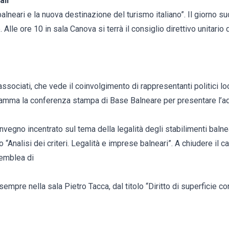
ali
alneari e la nuova destinazione del turismo italiano”. Il giorno su
lle ore 10 in sala Canova si terrà il consiglio direttivo unitario 
i associati, che vede il coinvolgimento di rappresentanti politici loc
ramma la conferenza stampa di Base Balneare per presentare l’a
onvegno incentrato sul tema della legalità degli stabilimenti balne
lo “Analisi dei criteri. Legalità e imprese balneari”. A chiudere il c
semblea di
 sempre nella sala Pietro Tacca, dal titolo “Diritto di superficie co