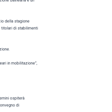
izione Balnearia è un
zio della stagione
itolari di stabilimenti
zione.
neari in mobilitazione”,
ernini ospiterà
 convegno di