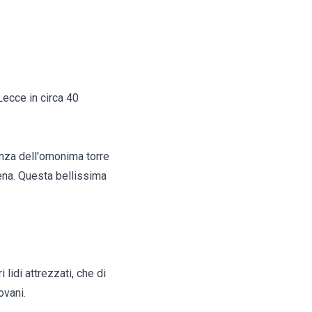
Lecce in circa 40
enza dell'omonima torre
cena. Questa bellissima
 lidi attrezzati, che di
ovani.