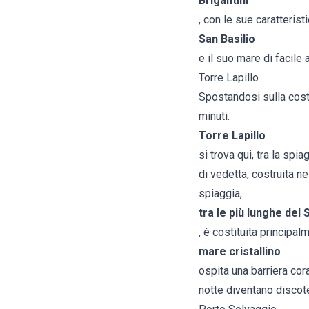
Brigantini
, con le sue caratterist
San Basilio
e il suo mare di facile
Torre Lapillo
Spostandosi sulla costa
minuti.
Torre Lapillo
si trova qui, tra la sp
di vedetta, costruita n
spiaggia,
tra le più lunghe del 
, è costituita principa
mare cristallino
ospita una barriera cora
notte diventano discote