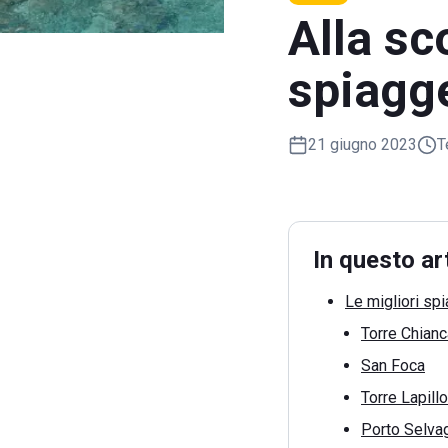
Alla sc
spiagg
21 giugno 2023
T
In questo ar
Le migliori sp
Torre Chianc
San Foca
Torre Lapillo
Porto Selva