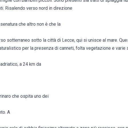
miglie con bambini piccoli. Sono presenti sia tratti di spiaggia lib
ti. Risalendo verso nord in direzione
insenatura che altro non è che la
rso sotterraneo sotto la città di Lecce, qui si unisce al mare. Qu
aturalistico per la presenza di canneti, folta vegetazione e varie 
adriatico, a 24 km da
rinaro che ospita uno dei
nto. A