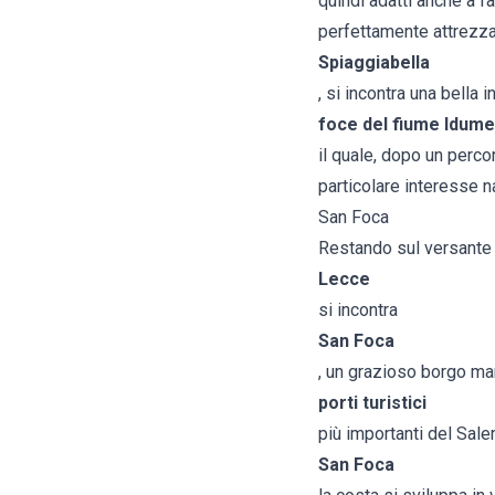
quindi adatti anche a fa
perfettamente attrezza
Spiaggiabella
, si incontra una bella 
foce del fiume Idume
il quale, dopo un perco
particolare interesse n
San Foca
Restando sul versante 
Lecce
si incontra
San Foca
, un grazioso borgo ma
porti turistici
più importanti del Sale
San Foca