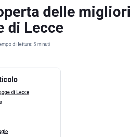
operta delle migliori
e di Lecce
empo di lettura:
5 minuti
ticolo
iagge di Lecce
a
ggio