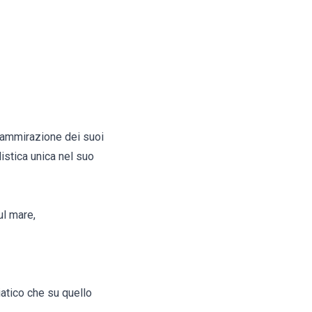
l'ammirazione dei suoi
listica unica nel suo
ul mare,
iatico che su quello