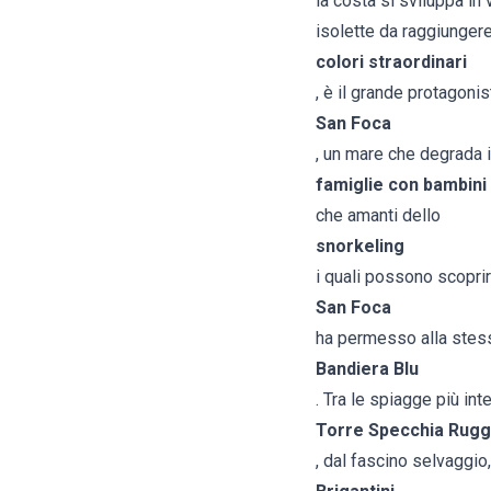
la costa si sviluppa in 
isolette da raggiungere 
colori straordinari
, è il grande protagonis
San Foca
, un mare che degrada 
famiglie con bambini
che amanti dello
snorkeling
i quali possono scoprir
San Foca
ha permesso alla stess
Bandiera Blu
. Tra le spiagge più in
Torre Specchia Rugg
, dal fascino selvaggio,