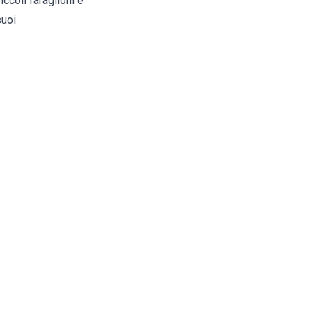
iccoli faraglioni e
suoi