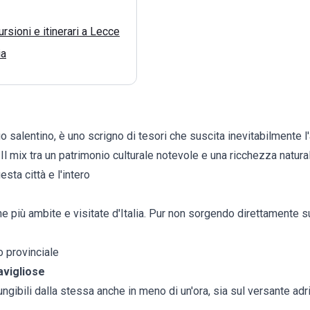
rsioni e itinerari a Lecce
ia
go salentino, è uno scrigno di tesori che suscita inevitabilmente 
 Il mix tra un patrimonio culturale notevole e una ricchezza natura
esta città e l'intero
che più ambite e visitate d'Italia. Pur non sorgendo direttamente s
o provinciale
avigliose
ungibili dalla stessa anche in meno di un'ora, sia sul versante adr