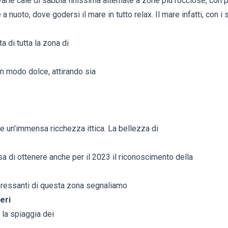
varie cale di sabbia finissima alternate a zone più rocciose, con p
a nuoto, dove godersi il mare in tutto relax. Il mare infatti, con i 
ta di tutta la zona di
in modo dolce, attirando sia
e un'immensa ricchezza ittica. La bellezza di
a di ottenere anche per il 2023 il riconoscimento della
teressanti di questa zona segnaliamo
eri
 la spiaggia dei