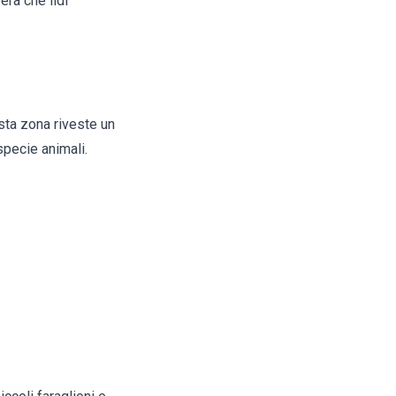
era che lidi
esta zona riveste un
specie animali.