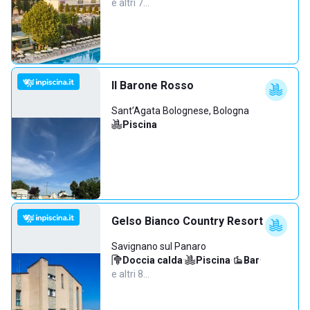
e altri 7…
Il Barone Rosso
Sant’Agata Bolognese, Bologna
Piscina
Gelso Bianco Country Resort
Savignano sul Panaro
Doccia calda
·
Piscina
·
Bar
·
e altri 8…