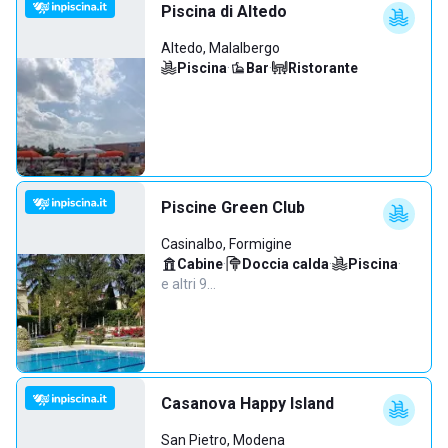
Piscina di Altedo
Altedo, Malalbergo
Piscina
·
Bar
·
Ristorante
Piscine Green Club
Casinalbo, Formigine
Cabine
·
Doccia calda
·
Piscina
·
e altri 9…
Casanova Happy Island
San Pietro, Modena