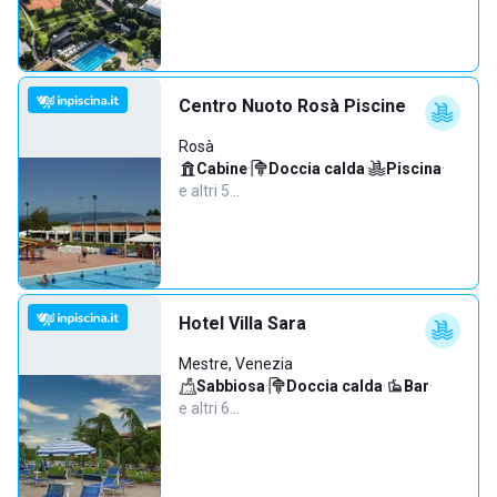
Centro Nuoto Rosà Piscine
Rosà
Cabine
·
Doccia calda
·
Piscina
·
e altri 5…
Hotel Villa Sara
Mestre, Venezia
Sabbiosa
·
Doccia calda
·
Bar
·
e altri 6…