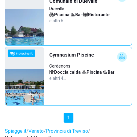
Comunale di Dueville
Dueville
Piscina
·
Bar
·
Ristorante
·
e altri 6…
Gymnasium Piscine
Cordenons
Doccia calda
·
Piscina
·
Bar
·
e altri 4…
1
Spiagge.it
Veneto
Provincia di Treviso