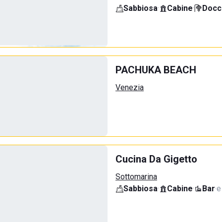
Sabbiosa
·
Cabine
·
Docci
PACHUKA BEACH
Venezia
Cucina Da Gigetto
Sottomarina
Sabbiosa
·
Cabine
·
Bar
·
e