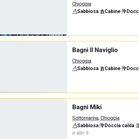
Chioggia
Sabbiosa
·
Cabine
·
Docci
Bagni Il Naviglio
Chioggia
Sabbiosa
·
Cabine
·
Docci
Bagni Miki
Sottomarina, Chioggia
Sabbiosa
·
Doccia calda
·
e altri 9…