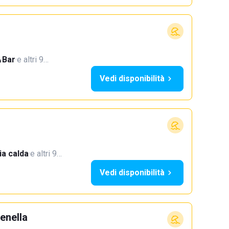
Bar
·
e altri 9…
Vedi disponibilità
a calda
·
e altri 9…
Vedi disponibilità
enella