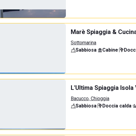
Marè Spiaggia & Cucin
Sottomarina
Sabbiosa
·
Cabine
·
Docci
L'Ultima Spiaggia Isola
Bacucco, Chioggia
Sabbiosa
·
Doccia calda
·