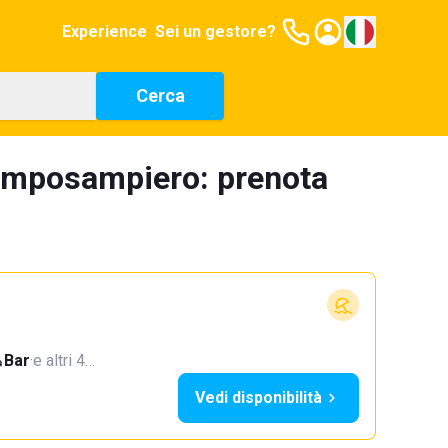
Experience
Sei un gestore?
Cerca
 Camposampiero: prenota
Bar
·
e altri 4…
Vedi disponibilità