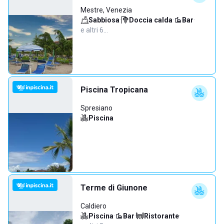
Mestre, Venezia
Sabbiosa
·
Doccia calda
·
Bar
·
e altri 6…
Piscina Tropicana
Spresiano
Piscina
Terme di Giunone
Caldiero
Piscina
·
Bar
·
Ristorante
·