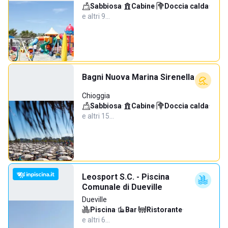
Sabbiosa
·
Cabine
·
Doccia calda
·
e altri 9…
Bagni Nuova Marina Sirenella
Chioggia
Sabbiosa
·
Cabine
·
Doccia calda
·
e altri 15…
Leosport S.C. - Piscina
Comunale di Dueville
Dueville
Piscina
·
Bar
·
Ristorante
·
e altri 6…