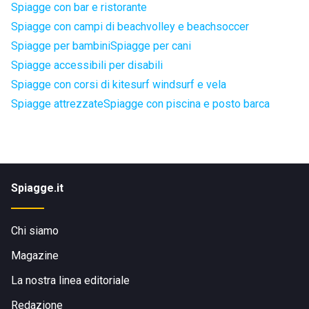
Spiagge con bar e ristorante
Spiagge con campi di beachvolley e beachsoccer
Spiagge per bambini
Spiagge per cani
Spiagge accessibili per disabili
Spiagge con corsi di kitesurf windsurf e vela
Spiagge attrezzate
Spiagge con piscina e posto barca
Spiagge.it
Chi siamo
Magazine
La nostra linea editoriale
Redazione