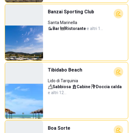
Banzai Sporting Club
Santa Marinella
Bar
·
Ristorante
·
e altri 1…
Tibidabo Beach
Lido di Tarquinia
Sabbiosa
·
Cabine
·
Doccia calda
·
e altri 12…
Boa Sorte