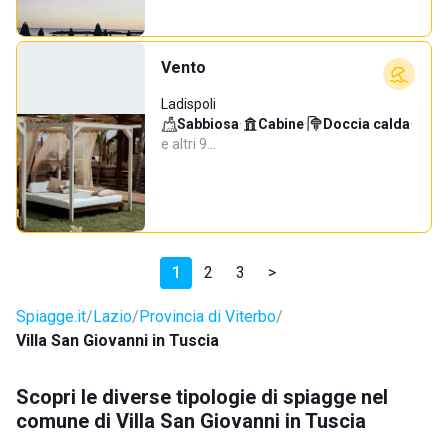
Vento
Ladispoli
Sabbiosa
·
Cabine
·
Doccia calda
·
e altri 9…
1
2
3
>
Spiagge.it
Lazio
Provincia di Viterbo
Villa San Giovanni in Tuscia
Scopri le diverse tipologie di spiagge nel
comune di Villa San Giovanni in Tuscia