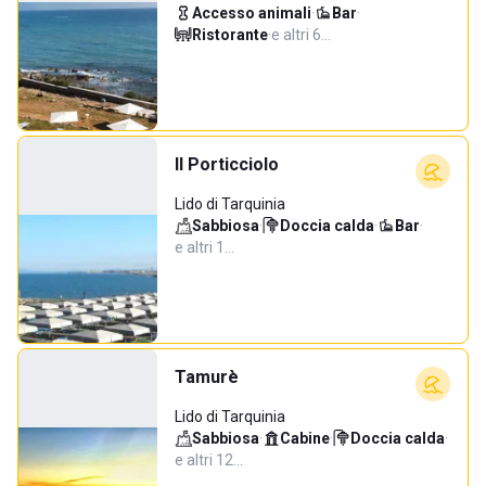
Accesso animali
·
Bar
·
Ristorante
·
e altri 6…
Il Porticciolo
Lido di Tarquinia
Sabbiosa
·
Doccia calda
·
Bar
·
e altri 1…
Tamurè
Lido di Tarquinia
Sabbiosa
·
Cabine
·
Doccia calda
·
e altri 12…