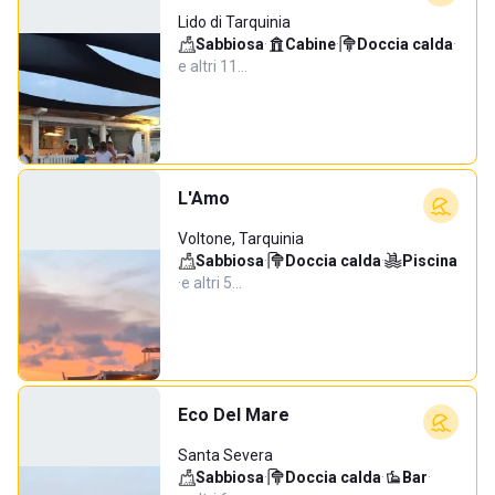
Lido di Tarquinia
Sabbiosa
·
Cabine
·
Doccia calda
·
e altri 11…
L'Amo
Voltone, Tarquinia
Sabbiosa
·
Doccia calda
·
Piscina
·
e altri 5…
Eco Del Mare
Santa Severa
Sabbiosa
·
Doccia calda
·
Bar
·