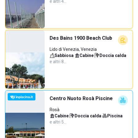
e altri 4…
Des Bains 1900 Beach Club
Lido di Venezia, Venezia
Sabbiosa
·
Cabine
·
Doccia calda
·
e altri 8…
Centro Nuoto Rosà Piscine
Rosà
Cabine
·
Doccia calda
·
Piscina
·
e altri 5…