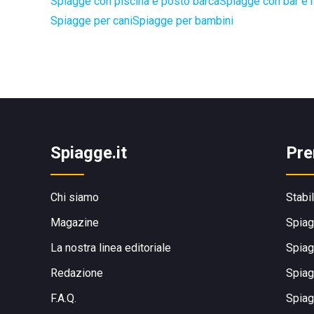
Spiagge con piscina e posto barca
Spiagge con bar e r
Spiagge per cani
Spiagge per bambini
Spiagge.it
Pre
Chi siamo
Stabi
Magazine
Spiag
La nostra linea editoriale
Spiag
Redazione
Spiag
F.A.Q.
Spiag