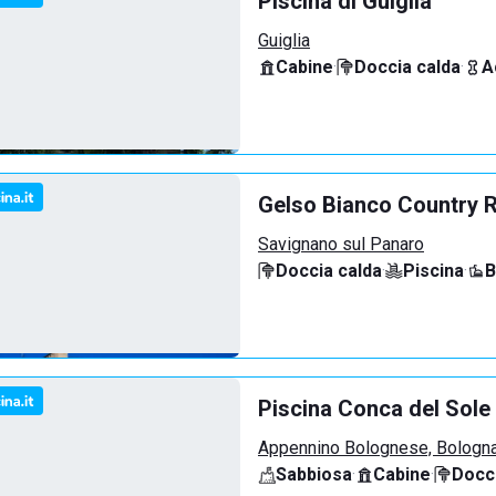
Piscina di Guiglia
Guiglia
Cabine
·
Doccia calda
·
A
Gelso Bianco Country 
Savignano sul Panaro
Doccia calda
·
Piscina
·
B
Piscina Conca del Sole
Appennino Bolognese, Bologn
Sabbiosa
·
Cabine
·
Docci