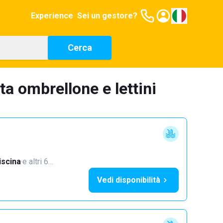
Experience
Sei un gestore?
Cerca
ta ombrellone e lettini
iscina
·
e altri 6…
Vedi disponibilità