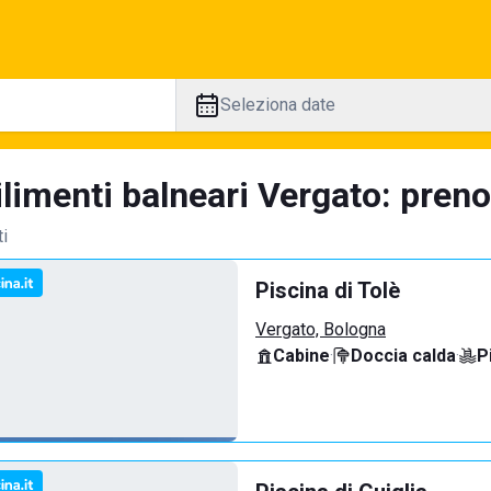
Seleziona date
limenti balneari Vergato: preno
ti
Piscina di Tolè
Vergato, Bologna
Cabine
·
Doccia calda
·
P