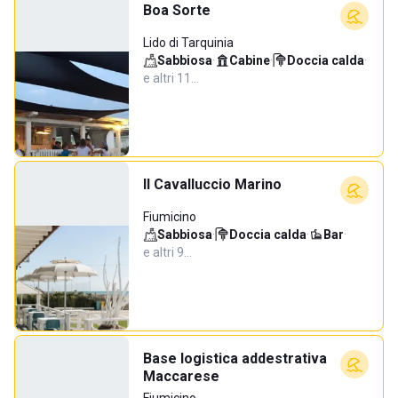
Boa Sorte
Lido di Tarquinia
Sabbiosa
·
Cabine
·
Doccia calda
·
e altri 11…
Il Cavalluccio Marino
Fiumicino
Sabbiosa
·
Doccia calda
·
Bar
·
e altri 9…
Base logistica addestrativa
Maccarese