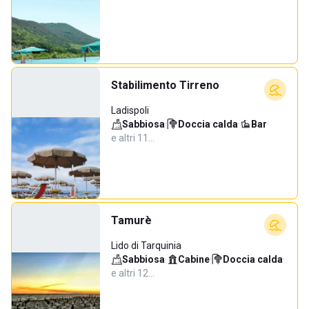
Stabilimento Tirreno
Ladispoli
Sabbiosa
·
Doccia calda
·
Bar
·
e altri 11…
Tamurè
Lido di Tarquinia
Sabbiosa
·
Cabine
·
Doccia calda
·
e altri 12…