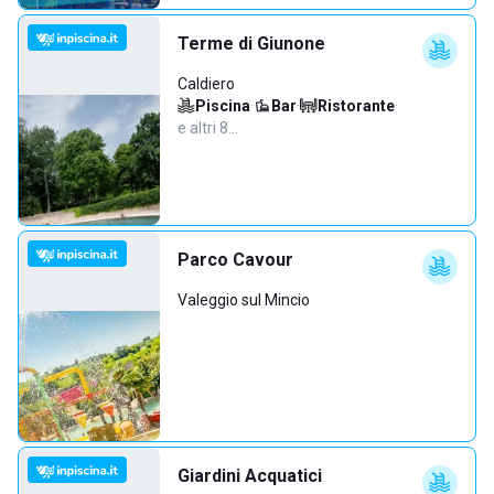
Terme di Giunone
Caldiero
Piscina
·
Bar
·
Ristorante
·
e altri 8…
Parco Cavour
Valeggio sul Mincio
Giardini Acquatici