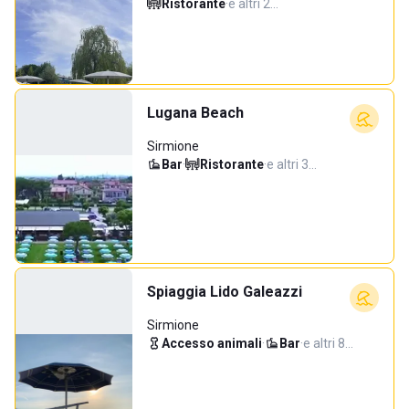
Ristorante
·
e altri 2…
Lugana Beach
Sirmione
Bar
·
Ristorante
·
e altri 3…
Spiaggia Lido Galeazzi
Sirmione
Accesso animali
·
Bar
·
e altri 8…