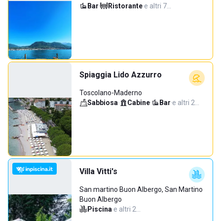
Bar
·
Ristorante
·
e altri 7…
Spiaggia Lido Azzurro
Toscolano-Maderno
Sabbiosa
·
Cabine
·
Bar
·
e altri 2…
Villa Vitti's
San martino Buon Albergo, San Martino
Buon Albergo
Piscina
·
e altri 2…