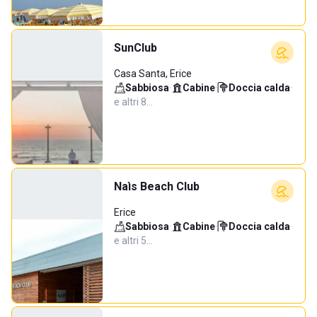
SunClub
Casa Santa, Erice
Sabbiosa
·
Cabine
·
Doccia calda
·
e altri 8…
Naìs Beach Club
Erice
Sabbiosa
·
Cabine
·
Doccia calda
·
e altri 5…