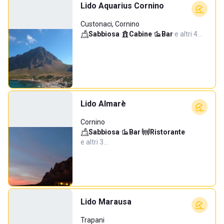
Lido Aquarius Cornino
Custonaci, Cornino
Sabbiosa
·
Cabine
·
Bar
·
e altri 4…
Lido Almarè
Cornino
Sabbiosa
·
Bar
·
Ristorante
·
e altri 3…
Lido Marausa
Trapani