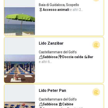
Baia di Guidaloca, Scopello
Accesso animali
·
e altri 2…
Lido Zanzibar
Castellammare del Golfo
Sabbiosa
·
Doccia calda
·
Bar
·
e altri 6…
Lido Peter Pan
Castellammare del Golfo
Sabbiosa
·
Cabine
·