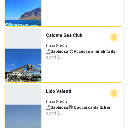
Caloma Sea Club
Casa Santa
Sabbiosa
·
Accesso animali
·
Bar
·
e altri 3…
Lido Valenti
Casa Santa
Sabbiosa
·
Doccia calda
·
Bar
·
e altri 3…