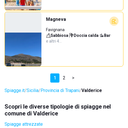
Magneva
Favignana
Sabbiosa
·
Doccia calda
·
Bar
·
e altri 4…
1
2
>
Spiagge.it
Sicilia
Provincia di Trapani
Valderice
Scopri le diverse tipologie di spiagge nel
comune di Valderice
Spiagge attrezzate