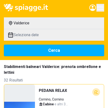
Valderice
Seleziona date
Cerca
Stabilimenti balneari Valderice: prenota ombrellone e
lettini
32 Risultati
PEDANA RELAX
Cornino, Cornino
Cabine
·
e altri 3…