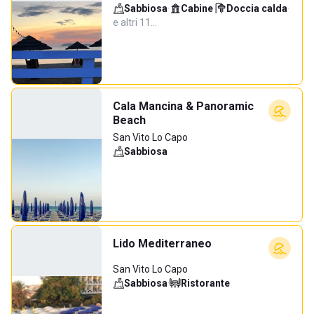
Sabbiosa
·
Cabine
·
Doccia calda
·
e altri 11…
Cala Mancina & Panoramic
Beach
San Vito Lo Capo
Sabbiosa
Lido Mediterraneo
San Vito Lo Capo
Sabbiosa
·
Ristorante