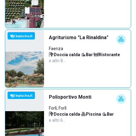
Agriturismo "La Rinaldina"
Faenza
Doccia calda
·
Bar
·
Ristorante
·
e altri 8…
Polisportivo Monti
Forlì, Forlì
Doccia calda
·
Piscina
·
Bar
·
e altri 6…