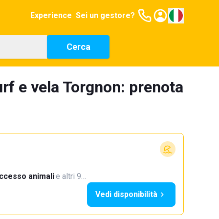
Experience
Sei un gestore?
Cerca
rf e vela Torgnon: prenota
ccesso animali
·
e altri 9…
Vedi disponibilità