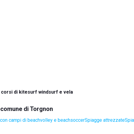
corsi di kitesurf windsurf e vela
el comune di Torgnon
con campi di beachvolley e beachsoccer
Spiagge attrezzate
Spia