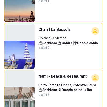
e altri 1…
Chalet La Bussola
Civitanova Marche
Sabbiosa
·
Cabine
·
Doccia calda
·
e altri 9…
Nami - Beach & Restaurant
Porto Potenza Picena, Potenza Picena
Sabbiosa
·
Doccia calda
·
Bar
·
e altri 3…