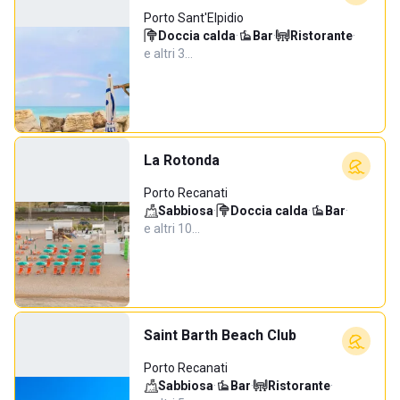
Porto Sant'Elpidio
Doccia calda
·
Bar
·
Ristorante
·
e altri 3…
La Rotonda
Porto Recanati
Sabbiosa
·
Doccia calda
·
Bar
·
e altri 10…
Saint Barth Beach Club
Porto Recanati
Sabbiosa
·
Bar
·
Ristorante
·