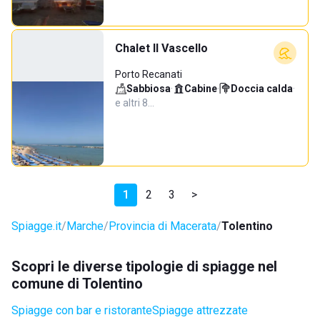
Chalet Il Vascello
Porto Recanati
Sabbiosa
·
Cabine
·
Doccia calda
·
e altri 8…
1
2
3
>
Spiagge.it
Marche
Provincia di Macerata
Tolentino
Scopri le diverse tipologie di spiagge nel
comune di Tolentino
Spiagge con bar e ristorante
Spiagge attrezzate