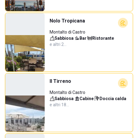
Nolo Tropicana
Montalto di Castro
Sabbiosa
·
Bar
·
Ristorante
·
e altri 2…
Il Tirreno
Montalto di Castro
Sabbiosa
·
Cabine
·
Doccia calda
·
e altri 18…