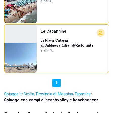
e altri 6…
Le Capannine
La Playa, Catania
Sabbiosa
·
Bar
·
Ristorante
·
e altri 3…
1
Spiagge.it
Sicilia
Provincia di Messina
Taormina
Spiagge con campi di beachvolley e beachsoccer