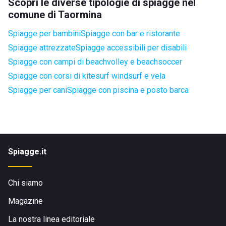
Scopri le diverse tipologie di spiagge nel
comune di Taormina
Spiagge per bambini
Spiagge con bar e ristorante
Spiagge attrezzate
Spiagge accessibili per disabili
Spiagge con campi di beachvolley e beachsoccer
Spiagge con corsi di kitesurf windsurf e vela
Spiagge per cani
Spiagge con piscina e posto barca
Spiagge.it
Chi siamo
Magazine
La nostra linea editoriale