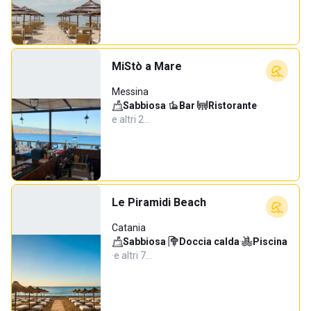
MiStò a Mare
Messina
Sabbiosa
·
Bar
·
Ristorante
·
e altri 2…
Le Piramidi Beach
Catania
Sabbiosa
·
Doccia calda
·
Piscina
·
e altri 7…