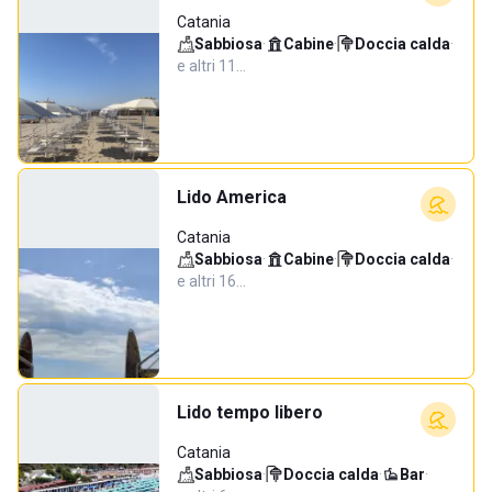
Catania
Sabbiosa
·
Cabine
·
Doccia calda
·
e altri 11…
Lido America
Catania
Sabbiosa
·
Cabine
·
Doccia calda
·
e altri 16…
Lido tempo libero
Catania
Sabbiosa
·
Doccia calda
·
Bar
·