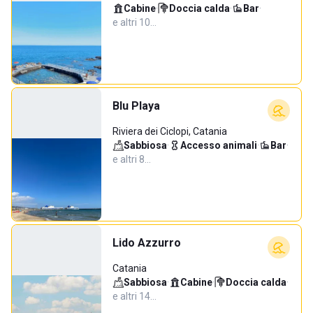
Cabine
·
Doccia calda
·
Bar
·
e altri 10…
Blu Playa
Riviera dei Ciclopi, Catania
Sabbiosa
·
Accesso animali
·
Bar
·
e altri 8…
Lido Azzurro
Catania
Sabbiosa
·
Cabine
·
Doccia calda
·
e altri 14…