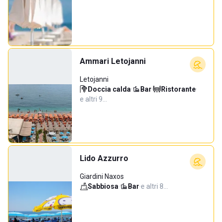
Ammari Letojanni
Letojanni
Doccia calda
·
Bar
·
Ristorante
·
e altri 9…
Lido Azzurro
Giardini Naxos
Sabbiosa
·
Bar
·
e altri 8…