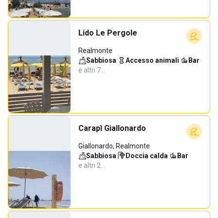
Lido Le Pergole
Realmonte
Sabbiosa
·
Accesso animali
·
Bar
·
e altri 7…
Carapì Giallonardo
Giallonardo, Realmonte
Sabbiosa
·
Doccia calda
·
Bar
·
e altri 2…