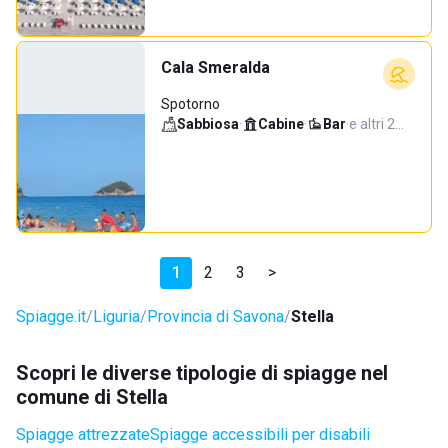
Cala Smeralda
Spotorno
Sabbiosa
·
Cabine
·
Bar
·
e altri 2…
1
2
3
>
Spiagge.it
Liguria
Provincia di Savona
Stella
Scopri le diverse tipologie di spiagge nel
comune di Stella
Spiagge attrezzate
Spiagge accessibili per disabili