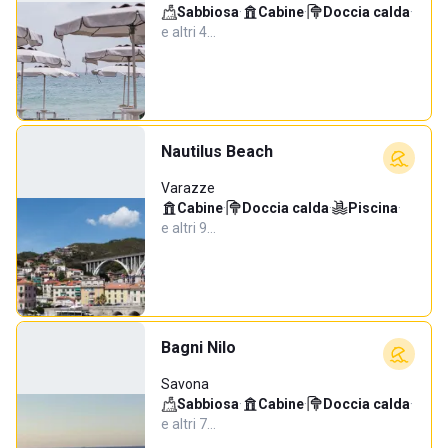
Sabbiosa
·
Cabine
·
Doccia calda
·
e altri 4…
Nautilus Beach
Varazze
Cabine
·
Doccia calda
·
Piscina
·
e altri 9…
Bagni Nilo
Savona
Sabbiosa
·
Cabine
·
Doccia calda
·
e altri 7…