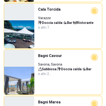
Cala Torcida
Varazze
Doccia calda
·
Bar
·
Ristorante
·
e altri 7…
Bagni Cavour
Savona, Savona
Sabbiosa
·
Doccia calda
·
Bar
·
e altri 2…
Bagni Marea