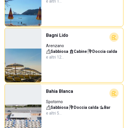
e altri 1…
Bagni Lido
Arenzano
Sabbiosa
·
Cabine
·
Doccia calda
·
e altri 12…
Bahia Blanca
Spotorno
Sabbiosa
·
Doccia calda
·
Bar
·
e altri 5…