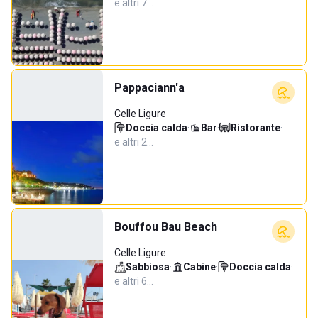
e altri 7…
Pappaciann'a
Celle Ligure
Doccia calda
·
Bar
·
Ristorante
·
e altri 2…
Bouffou Bau Beach
Celle Ligure
Sabbiosa
·
Cabine
·
Doccia calda
·
e altri 6…