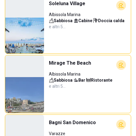
Soleluna Village
Albissola Marina
Sabbiosa
·
Cabine
·
Doccia calda
·
e altri 5…
Mirage The Beach
Albissola Marina
Sabbiosa
·
Bar
·
Ristorante
·
e altri 5…
Bagni San Domenico
Varazze