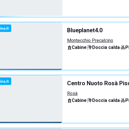
Blueplanet4.0
Montecchio Precalcino
Cabine
·
Doccia calda
·
P
Centro Nuoto Rosà Pis
Rosà
Cabine
·
Doccia calda
·
P