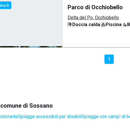
Parco di Occhiobello
Delta del Po, Occhiobello
Doccia calda
·
Piscina
·
B
1
el comune di Sossano
istorante
Spiagge accessibili per disabili
Spiagge con campi di b