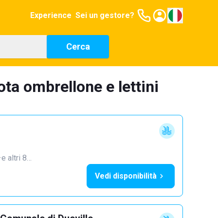
Experience
Sei un gestore?
Cerca
ta ombrellone e lettini
·
e altri 8…
Vedi disponibilità