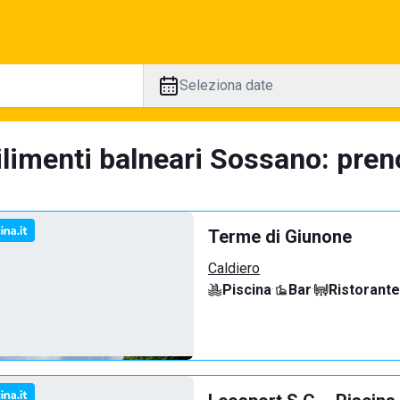
Seleziona date
limenti balneari Sossano: preno
Terme di Giunone
Caldiero
Piscina
·
Bar
·
Ristorante