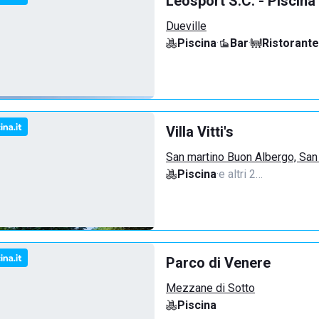
Leosport S.C. - Piscina
Dueville
Piscina
·
Bar
·
Ristorante
Villa Vitti's
San martino Buon Albergo, San
Piscina
·
e altri 2…
Parco di Venere
Mezzane di Sotto
Piscina