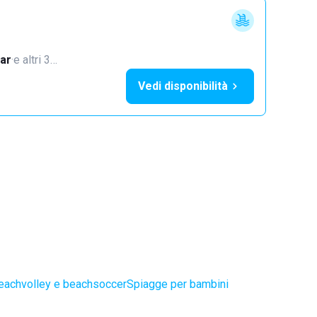
ar
·
e altri 3…
Vedi disponibilità
eachvolley e beachsoccer
Spiagge per bambini