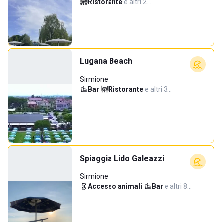
Ristorante
·
e altri 2…
Lugana Beach
Sirmione
Bar
·
Ristorante
·
e altri 3…
Spiaggia Lido Galeazzi
Sirmione
Accesso animali
·
Bar
·
e altri 8…