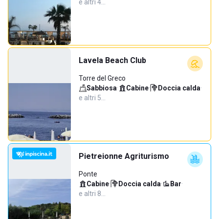
e altri 4…
Lavela Beach Club
Torre del Greco
Sabbiosa
·
Cabine
·
Doccia calda
·
e altri 5…
Pietreionne Agriturismo
Ponte
Cabine
·
Doccia calda
·
Bar
·
e altri 8…