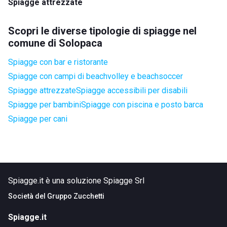
Spiagge attrezzate
Scopri le diverse tipologie di spiagge nel
comune di Solopaca
Spiagge con bar e ristorante
Spiagge con campi di beachvolley e beachsoccer
Spiagge attrezzate
Spiagge accessibili per disabili
Spiagge per bambini
Spiagge con piscina e posto barca
Spiagge per cani
Spiagge.it è una soluzione Spiagge Srl
Società del
Gruppo Zucchetti
Spiagge.it