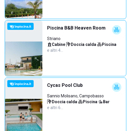
Piscina B&B Heaven Room
Striano
Cabine
·
Doccia calda
·
Piscina
·
e altri 4…
Cycas Pool Club
Sannio Molisano, Campobasso
Doccia calda
·
Piscina
·
Bar
·
e altri 6…