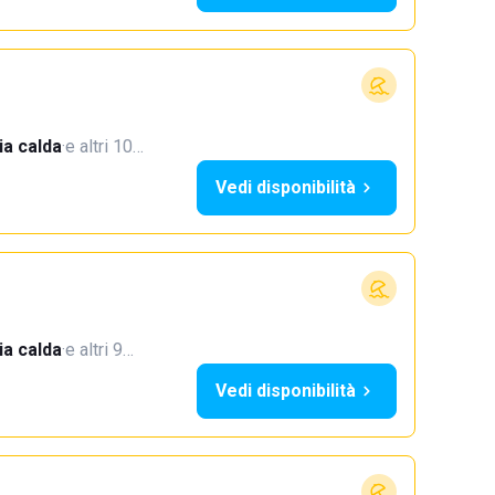
a calda
·
e altri 10…
Vedi disponibilità
a calda
·
e altri 9…
Vedi disponibilità