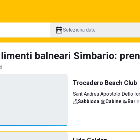
Seleziona date
limenti balneari Simbario: pren
ti
Trocadero Beach Club
Sant Andrea Apostolo Dello Ion
Sabbiosa
·
Cabine
·
Bar
·
e