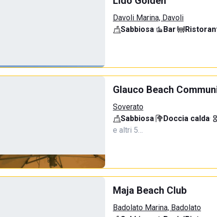
Lido Golden
Davoli Marina, Davoli
Sabbiosa
·
Bar
·
Ristoran
Glauco Beach Communi
Soverato
Sabbiosa
·
Doccia calda
·
e altri 5…
Maja Beach Club
Badolato Marina, Badolato