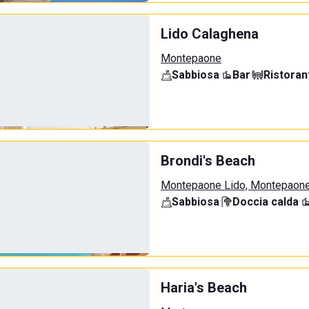
Lido Calaghena
Montepaone
Sabbiosa
·
Bar
·
Ristoran
Brondi's Beach
Montepaone Lido, Montepaon
Sabbiosa
·
Doccia calda
·
Haria's Beach