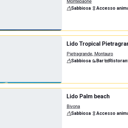
Montepaone
Sabbiosa
·
Accesso anima
Lido Tropical Pietragr
Pietragrande, Montauro
Sabbiosa
·
Bar
·
Ristoran
Lido Palm beach
Bivona
Sabbiosa
·
Accesso anima