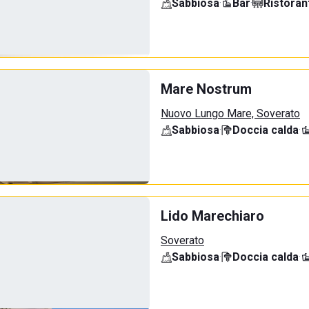
Sabbiosa
·
Bar
·
Ristoran
Mare Nostrum
Nuovo Lungo Mare, Soverato
Sabbiosa
·
Doccia calda
·
Lido Marechiaro
Soverato
Sabbiosa
·
Doccia calda
·