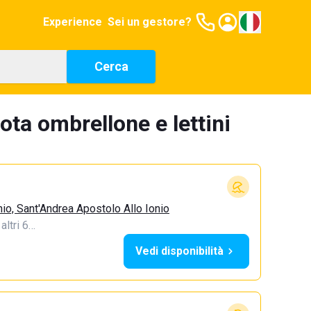
Experience
Sei un gestore?
Cerca
ota ombrellone e lettini
io, Sant'Andrea Apostolo Allo Ionio
 altri 6…
Vedi disponibilità