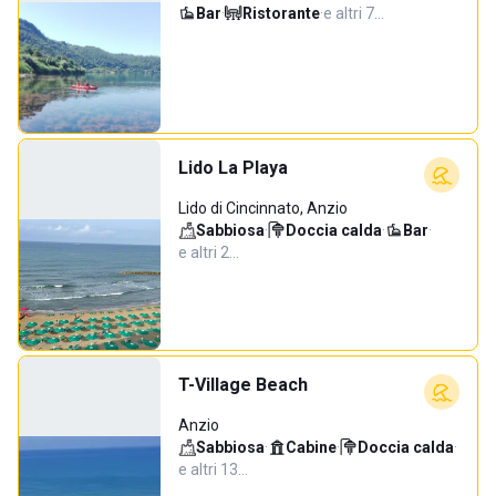
Bar
·
Ristorante
·
e altri 7…
Lido La Playa
Lido di Cincinnato, Anzio
Sabbiosa
·
Doccia calda
·
Bar
·
e altri 2…
T-Village Beach
Anzio
Sabbiosa
·
Cabine
·
Doccia calda
·
e altri 13…