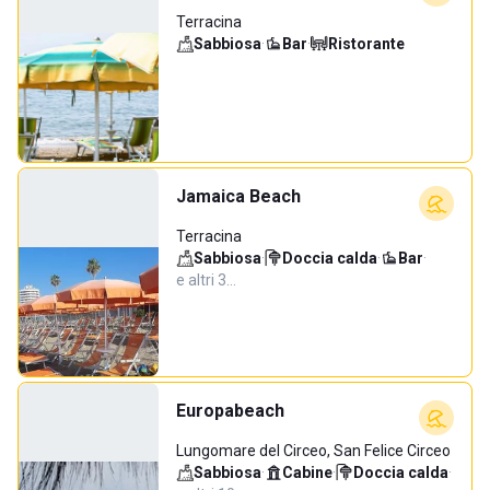
Terracina
Sabbiosa
·
Bar
·
Ristorante
Jamaica Beach
Terracina
Sabbiosa
·
Doccia calda
·
Bar
·
e altri 3…
Europabeach
Lungomare del Circeo, San Felice Circeo
Sabbiosa
·
Cabine
·
Doccia calda
·