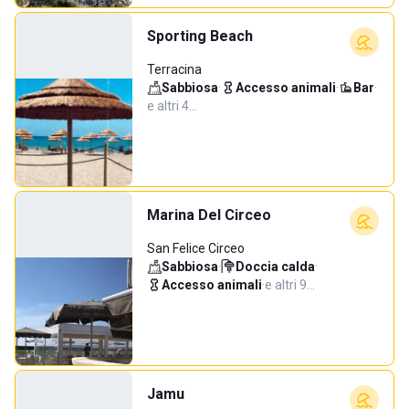
Sporting Beach
Terracina
Sabbiosa
·
Accesso animali
·
Bar
·
e altri 4…
Marina Del Circeo
San Felice Circeo
Sabbiosa
·
Doccia calda
·
Accesso animali
·
e altri 9…
Jamu