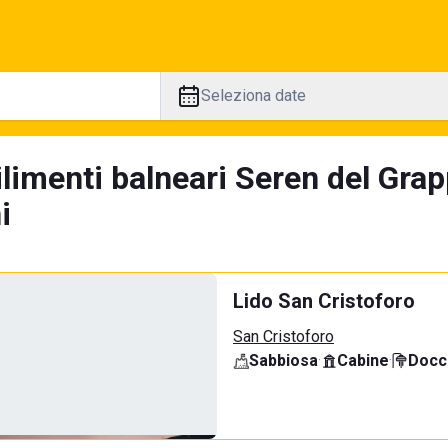
Seleziona date
ilimenti balneari Seren del Gra
i
Lido San Cristoforo
San Cristoforo
Sabbiosa
·
Cabine
·
Docci