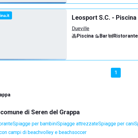
Leosport S.C. - Piscina
Dueville
Piscina
·
Bar
·
Ristorante
1
rappa
el comune di Seren del Grappa
orante
Spiagge per bambini
Spiagge attrezzate
Spiagge per cani
S
con campi di beachvolley e beachsoccer