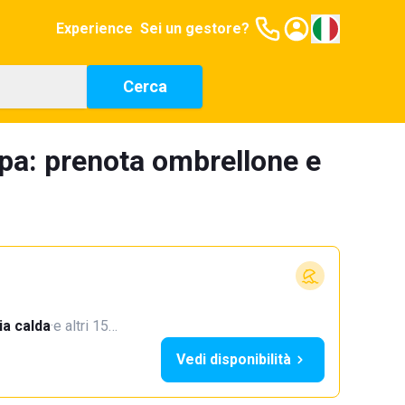
Experience
Sei un gestore?
Cerca
ppa: prenota ombrellone e
a calda
·
e altri 15…
Vedi disponibilità