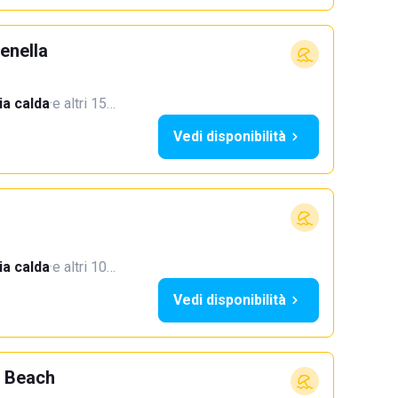
enella
a calda
·
e altri 15…
Vedi disponibilità
a calda
·
e altri 10…
Vedi disponibilità
 Beach