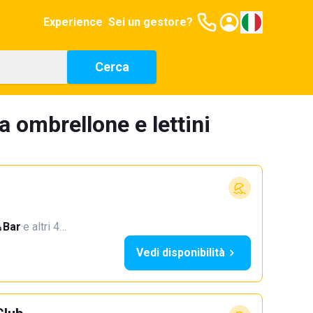
Experience
Sei un gestore?
Cerca
a ombrellone e lettini
Bar
·
e altri 4…
Vedi disponibilità