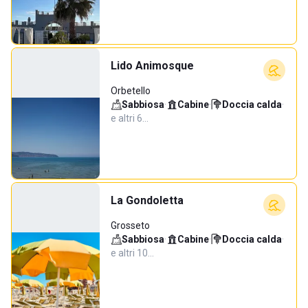
Lido Animosque
Orbetello
Sabbiosa
·
Cabine
·
Doccia calda
·
e altri 6…
La Gondoletta
Grosseto
Sabbiosa
·
Cabine
·
Doccia calda
·
e altri 10…