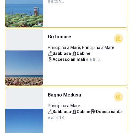
e altri 9…
Grifomare
Principina a Mare, Principina a Mare
Sabbiosa
·
Cabine
·
Accesso animali
·
e altri 6…
Bagno Medusa
Principina a Mare
Sabbiosa
·
Cabine
·
Doccia calda
·
e altri 13…