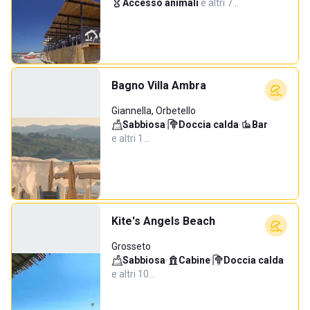
Accesso animali
·
e altri 7…
Bagno Villa Ambra
Giannella, Orbetello
Sabbiosa
·
Doccia calda
·
Bar
·
e altri 1…
Kite's Angels Beach
Grosseto
Sabbiosa
·
Cabine
·
Doccia calda
·
e altri 10…