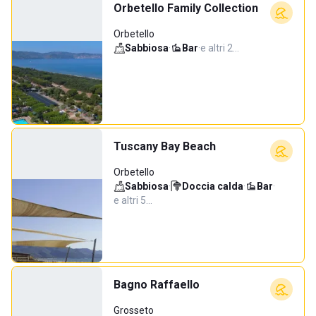
Orbetello Family Collection
Orbetello
Sabbiosa
·
Bar
·
e altri 2…
Tuscany Bay Beach
Orbetello
Sabbiosa
·
Doccia calda
·
Bar
·
e altri 5…
Bagno Raffaello
Grosseto