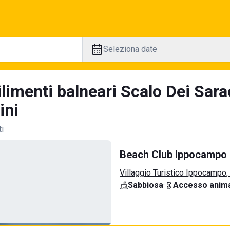
Seleziona date
ilimenti balneari Scalo Dei Sar
ini
ti
Beach Club Ippocampo
Villaggio Turistico Ippocampo
Sabbiosa
·
Accesso anima