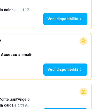
a calda
·
e altri 12…
Vedi disponibilità
o
Accesso animali
·
Vedi disponibilità
Monte Sant'Angelo
a calda
·
e altri 9…