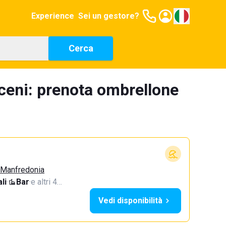
Experience
Sei un gestore?
Cerca
aceni: prenota ombrellone
, Manfredonia
li
·
Bar
·
e altri 4…
Vedi disponibilità