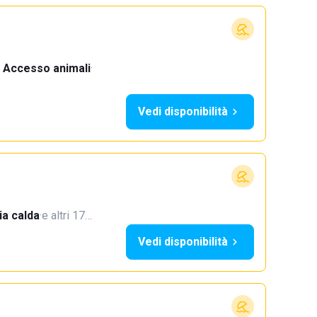
Accesso animali
·
Vedi disponibilità
a calda
·
e altri 17…
Vedi disponibilità