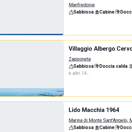
Manfredonia
Sabbiosa
·
Cabine
·
Docci
Villaggio Albergo Cerv
Zapponeta
Sabbiosa
·
Doccia calda
·
e altri 14…
Lido Macchia 1964
Marina di Monte Sant'Angelo, 
Sabbiosa
·
Cabine
·
Docci