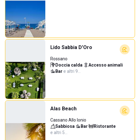
Lido Sabbia D'Oro
Rossano
Doccia calda
·
Accesso animali
·
Bar
·
e altri 9…
Alas Beach
Cassano Allo Ionio
Sabbiosa
·
Bar
·
Ristorante
·
e altri 5…