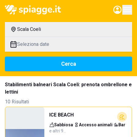
Scala Coeli
Seleziona date
Cerca
Stabilimenti balneari Scala Coeli: prenota ombrellone e
lettini
10 Risultati
ICE BEACH
Sabbiosa
·
Accesso animali
·
Bar
·
e altri 9…