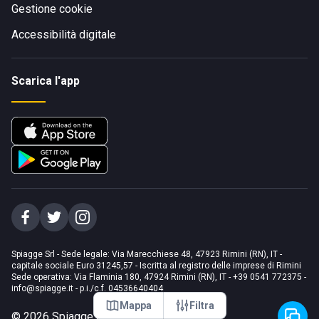
Gestione cookie
Accessibilità digitale
Scarica l'app
Spiagge Srl - Sede legale: Via Marecchiese 48, 47923 Rimini (RN), IT -
capitale sociale Euro 31245,57 - Iscritta al registro delle imprese di Rimini
Sede operativa: Via Flaminia 180, 47924 Rimini (RN), IT
-
+39 0541 772375
-
info@spiagge.it
- p.i./c.f. 04536640404
Mappa
Filtra
©
2026
Spiagge Srl. Tutti i diritti riservati.