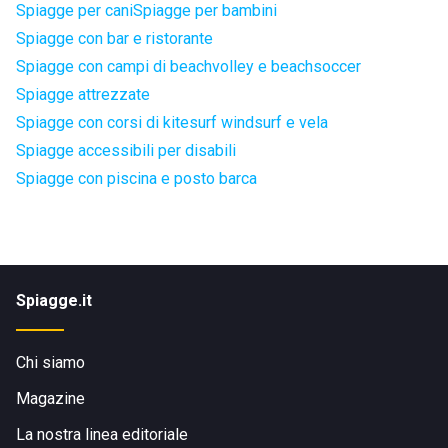
Spiagge per cani
Spiagge per bambini
Spiagge con bar e ristorante
Spiagge con campi di beachvolley e beachsoccer
Spiagge attrezzate
Spiagge con corsi di kitesurf windsurf e vela
Spiagge accessibili per disabili
Spiagge con piscina e posto barca
Spiagge.it
Chi siamo
Magazine
La nostra linea editoriale