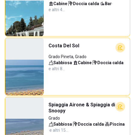
Cabine
·
Doccia calda
·
Bar
·
e altri 4…
Costa Del Sol
Grado Pineta, Grado
Sabbiosa
·
Cabine
·
Doccia calda
·
e altri 8…
Spiaggia Airone & Spiaggia di
Snoopy
Grado
Sabbiosa
·
Doccia calda
·
Piscina
·
e altri 15…