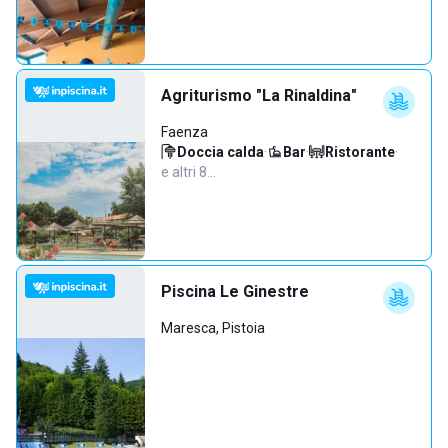
Agriturismo "La Rinaldina"
Faenza
Doccia calda
·
Bar
·
Ristorante
·
e altri 8…
Piscina Le Ginestre
Maresca, Pistoia