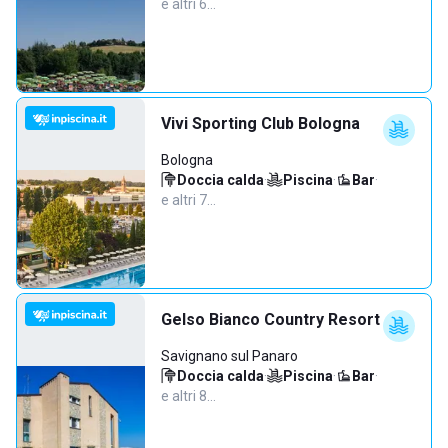
e altri 6…
Vivi Sporting Club Bologna
Bologna
Doccia calda
·
Piscina
·
Bar
·
e altri 7…
Gelso Bianco Country Resort
Savignano sul Panaro
Doccia calda
·
Piscina
·
Bar
·
e altri 8…