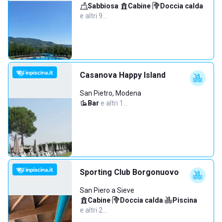
Sabbiosa
·
Cabine
·
Doccia calda
·
e altri 9…
Casanova Happy Island
San Pietro, Modena
Bar
·
e altri 1…
Sporting Club Borgonuovo
San Piero a Sieve
Cabine
·
Doccia calda
·
Piscina
·
e altri 2…