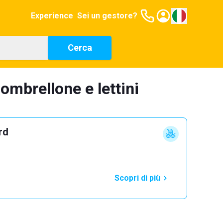
Experience
Sei un gestore?
Cerca
ombrellone e lettini
rd
Scopri di più