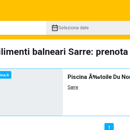
Seleziona date
limenti balneari Sarre: prenota 
Piscina Ã‰toile Du No
Sarre
1