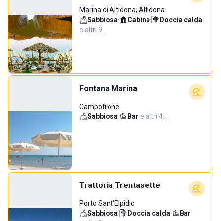
Marina di Altidona, Altidona
Sabbiosa
·
Cabine
·
Doccia calda
·
e altri 9…
Fontana Marina
Campofilone
Sabbiosa
·
Bar
·
e altri 4…
Trattoria Trentasette
Porto Sant'Elpidio
Sabbiosa
·
Doccia calda
·
Bar
·