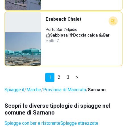
Esabeach Chalet
Porto Sant'Elpidio
Sabbiosa
·
Doccia calda
·
Bar
·
e altri 7…
1
2
3
>
Spiagge.it
Marche
Provincia di Macerata
Sarnano
Scopri le diverse tipologie di spiagge nel
comune di Sarnano
Spiagge con bar e ristorante
Spiagge attrezzate