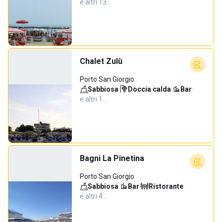
e altri 13…
Chalet Zulù
Porto San Giorgio
Sabbiosa
·
Doccia calda
·
Bar
·
e altri 1…
Bagni La Pinetina
Porto San Giorgio
Sabbiosa
·
Bar
·
Ristorante
·
e altri 4…