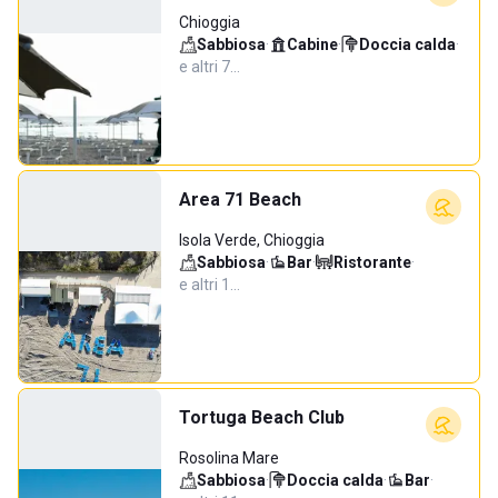
Chioggia
Sabbiosa
·
Cabine
·
Doccia calda
·
e altri 7…
Area 71 Beach
Isola Verde, Chioggia
Sabbiosa
·
Bar
·
Ristorante
·
e altri 1…
Tortuga Beach Club
Rosolina Mare
Sabbiosa
·
Doccia calda
·
Bar
·