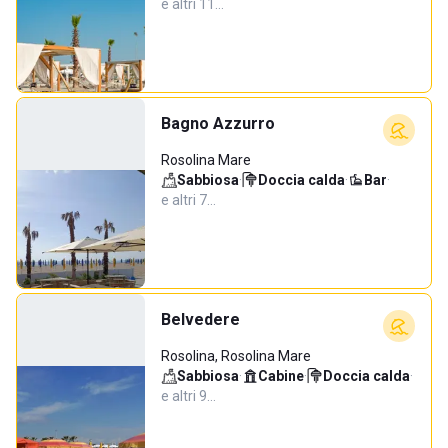
e altri 11…
Bagno Azzurro
Rosolina Mare
Sabbiosa
·
Doccia calda
·
Bar
·
e altri 7…
Belvedere
Rosolina, Rosolina Mare
Sabbiosa
·
Cabine
·
Doccia calda
·
e altri 9…