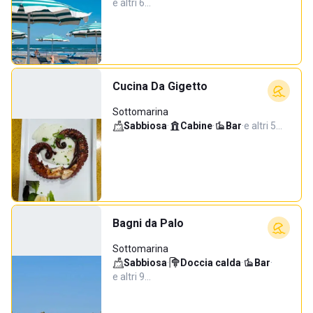
e altri 6…
Cucina Da Gigetto
Sottomarina
Sabbiosa
·
Cabine
·
Bar
·
e altri 5…
Bagni da Palo
Sottomarina
Sabbiosa
·
Doccia calda
·
Bar
·
e altri 9…