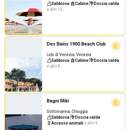
Sabbiosa
·
Cabine
·
Doccia calda
·
e altri 10…
Des Bains 1900 Beach Club
Lido di Venezia, Venezia
Sabbiosa
·
Cabine
·
Doccia calda
·
e altri 8…
Bagni Miki
Sottomarina, Chioggia
Sabbiosa
·
Doccia calda
·
Accesso animali
·
e altri 9…