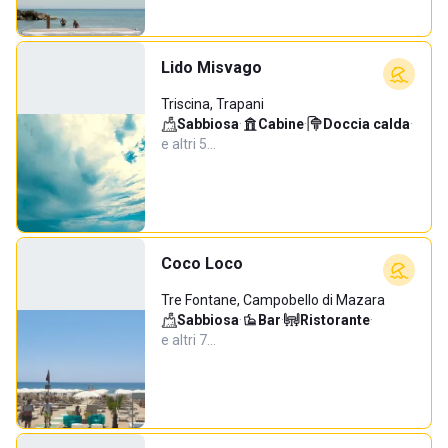
Lido Misvago
Triscina, Trapani
Sabbiosa
·
Cabine
·
Doccia calda
·
e altri 5…
Coco Loco
Tre Fontane, Campobello di Mazara
Sabbiosa
·
Bar
·
Ristorante
·
e altri 7…