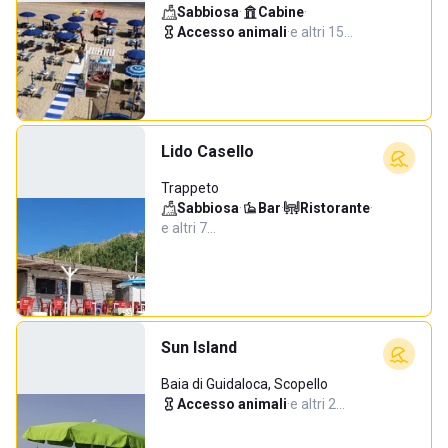
Sabbiosa
·
Cabine
·
Accesso animali
·
e altri 15…
Lido Casello
Trappeto
Sabbiosa
·
Bar
·
Ristorante
·
e altri 7…
Sun Island
Baia di Guidaloca, Scopello
Accesso animali
·
e altri 2…