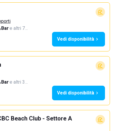
eporti
Bar
·
e altri 7…
Vedi disponibilità
h
Bar
·
e altri 3…
Vedi disponibilità
CBC Beach Club - Settore A