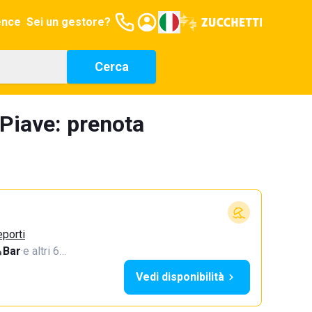
ence
Sei un gestore?
Cerca
 Piave: prenota
eporti
Bar
·
e altri 6…
Vedi disponibilità