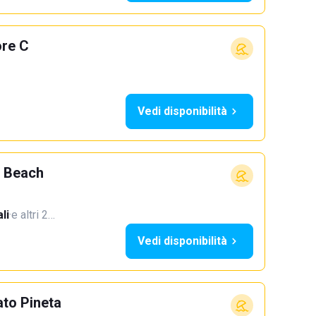
ore C
Vedi disponibilità
 Beach
li
·
e altri 2…
Vedi disponibilità
to Pineta