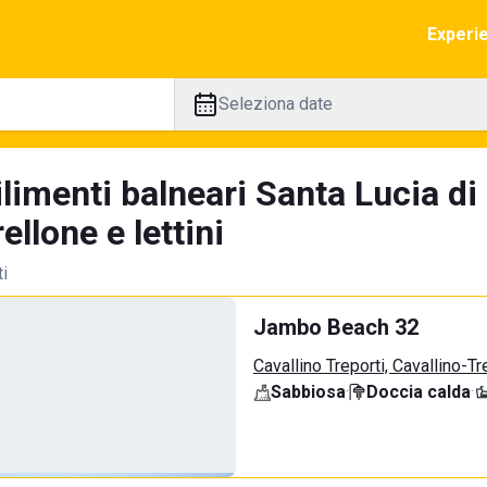
Experi
Seleziona date
limenti balneari Santa Lucia di
llone e lettini
ti
Jambo Beach 32
Cavallino Treporti, Cavallino-Tr
Sabbiosa
·
Doccia calda
·