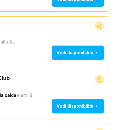
 altri 8…
Vedi disponibilità
Club
a calda
·
e altri 8…
Vedi disponibilità