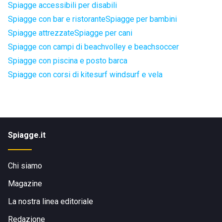
Spiagge accessibili per disabili
Spiagge con bar e ristorante
Spiagge per bambini
Spiagge attrezzate
Spiagge per cani
Spiagge con campi di beachvolley e beachsoccer
Spiagge con piscina e posto barca
Spiagge con corsi di kitesurf windsurf e vela
Spiagge.it
Chi siamo
Magazine
La nostra linea editoriale
Redazione