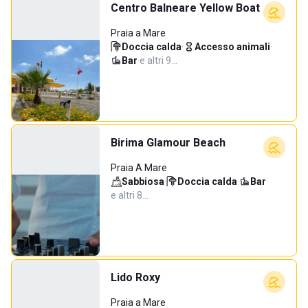
Centro Balneare Yellow Boat
Praia a Mare
Doccia calda
·
Accesso animali
·
Bar
·
e altri 9…
Birima Glamour Beach
Praia A Mare
Sabbiosa
·
Doccia calda
·
Bar
·
e altri 8…
Lido Roxy
Praia a Mare