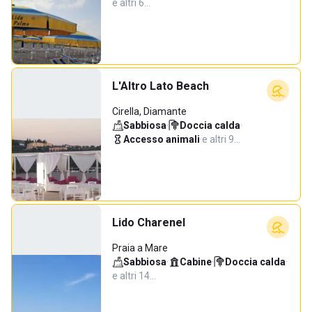
e altri 6…
L'Altro Lato Beach
Cirella, Diamante
Sabbiosa
·
Doccia calda
·
Accesso animali
·
e altri 9…
Lido Charenel
Praia a Mare
Sabbiosa
·
Cabine
·
Doccia calda
·
e altri 14…