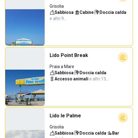
Grisolia
Sabbiosa
·
Cabine
·
Doccia calda
·
e altri 9…
Lido Point Break
Praia a Mare
Sabbiosa
·
Doccia calda
·
Accesso animali
·
e altri 13…
Lido le Palme
Grisolia
Sabbiosa
·
Doccia calda
·
Bar
·