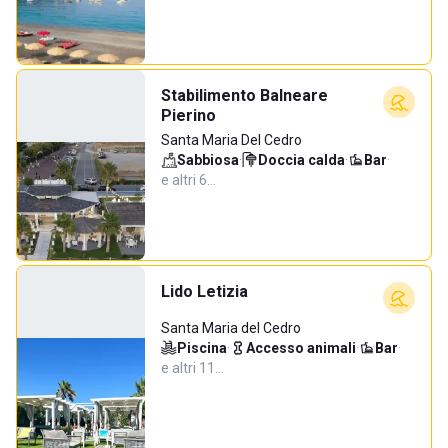
Stabilimento Balneare
Pierino
Santa Maria Del Cedro
Sabbiosa
·
Doccia calda
·
Bar
·
e altri 6…
Lido Letizia
Santa Maria del Cedro
Piscina
·
Accesso animali
·
Bar
·
e altri 11…