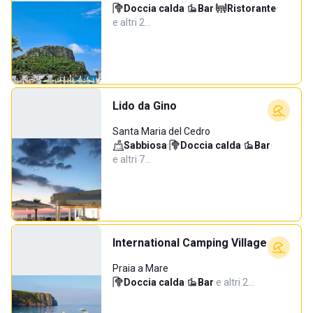
Doccia calda
·
Bar
·
Ristorante
·
e altri 2…
Lido da Gino
Santa Maria del Cedro
Sabbiosa
·
Doccia calda
·
Bar
·
e altri 7…
International Camping Village
Praia a Mare
Doccia calda
·
Bar
·
e altri 2…