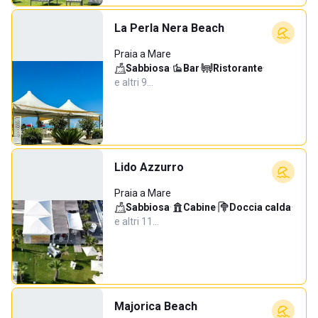
La Perla Nera Beach
Praia a Mare
Sabbiosa
·
Bar
·
Ristorante
·
e altri 9…
Lido Azzurro
Praia a Mare
Sabbiosa
·
Cabine
·
Doccia calda
·
e altri 11…
Majorica Beach