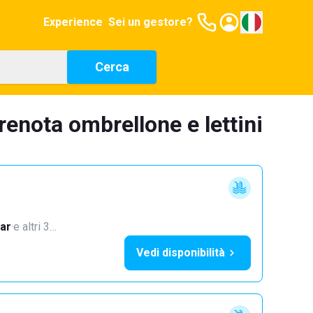
Experience
Sei un gestore?
Cerca
renota ombrellone e lettini
ar
·
e altri 3…
Vedi disponibilità