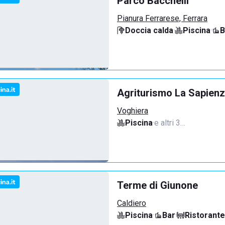
Parco Bacchelli
Pianura Ferrarese, Ferrara
Doccia calda
·
Piscina
·
B
Agriturismo La Sapienz
Voghiera
Piscina
·
e altri 3…
Terme di Giunone
Caldiero
Piscina
·
Bar
·
Ristorante