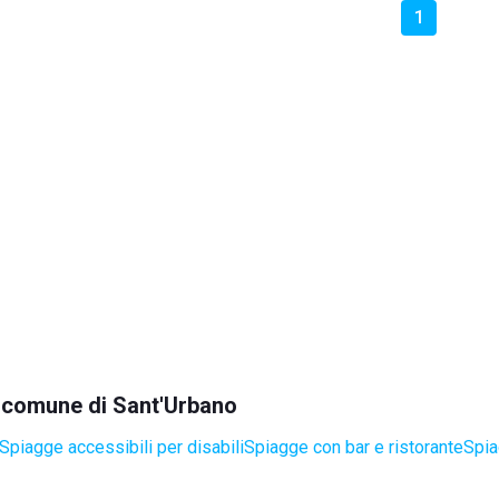
1
el comune di Sant'Urbano
Spiagge accessibili per disabili
Spiagge con bar e ristorante
Spia