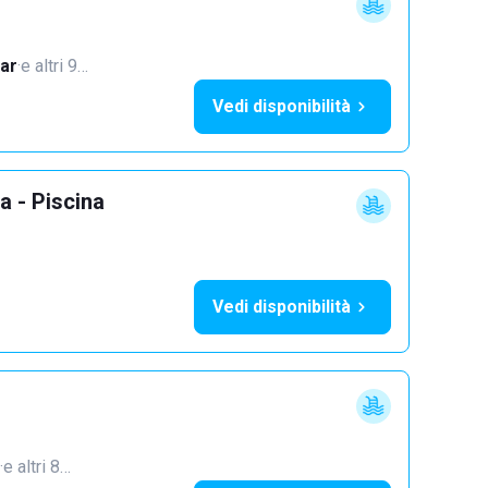
ar
·
e altri 9…
Vedi disponibilità
a - Piscina
Vedi disponibilità
·
e altri 8…