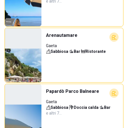
e altri 7…
Arenautamare
Gaeta
Sabbiosa
·
Bar
·
Ristorante
Papardò Parco Balneare
Gaeta
Sabbiosa
·
Doccia calda
·
Bar
·
e altri 7…