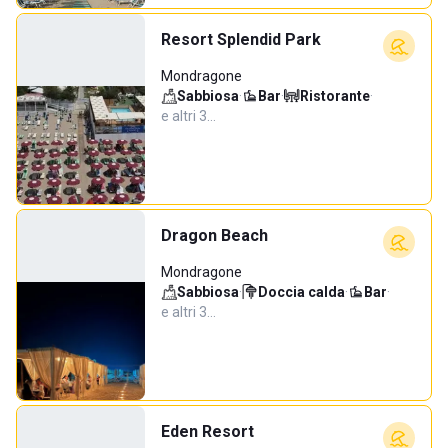
Resort Splendid Park
Mondragone
Sabbiosa
·
Bar
·
Ristorante
·
e altri 3…
Dragon Beach
Mondragone
Sabbiosa
·
Doccia calda
·
Bar
·
e altri 3…
Eden Resort