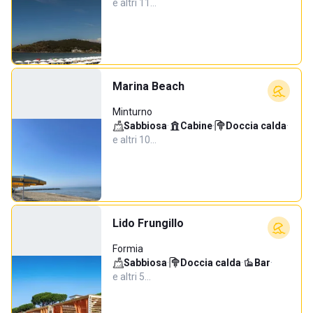
e altri 11…
Marina Beach
Minturno
Sabbiosa
·
Cabine
·
Doccia calda
·
e altri 10…
Lido Frungillo
Formia
Sabbiosa
·
Doccia calda
·
Bar
·
e altri 5…