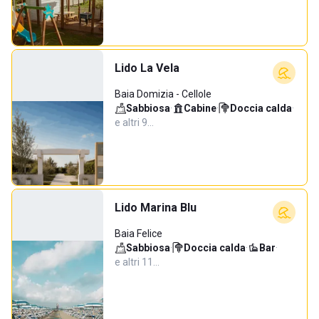
Lido La Vela
Baia Domizia - Cellole
Sabbiosa
·
Cabine
·
Doccia calda
·
e altri 9…
Lido Marina Blu
Baia Felice
Sabbiosa
·
Doccia calda
·
Bar
·
e altri 11…