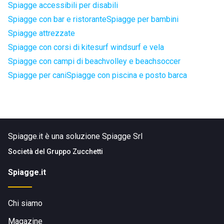
Spiagge accessibili per disabili
Spiagge con bar e ristorante
Spiagge per bambini
Spiagge attrezzate
Spiagge con corsi di kitesurf windsurf e vela
Spiagge con campi di beachvolley e beachsoccer
Spiagge per cani
Spiagge con piscina e posto barca
Spiagge.it è una soluzione Spiagge Srl
Società del
Gruppo Zucchetti
Spiagge.it
Chi siamo
Magazine