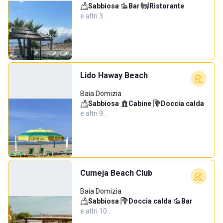
Sabbiosa
·
Bar
·
Ristorante
·
e altri 3…
Lido Haway Beach
Baia Domizia
Sabbiosa
·
Cabine
·
Doccia calda
·
e altri 9…
Cumeja Beach Club
Baia Domizia
Sabbiosa
·
Doccia calda
·
Bar
·
e altri 10…