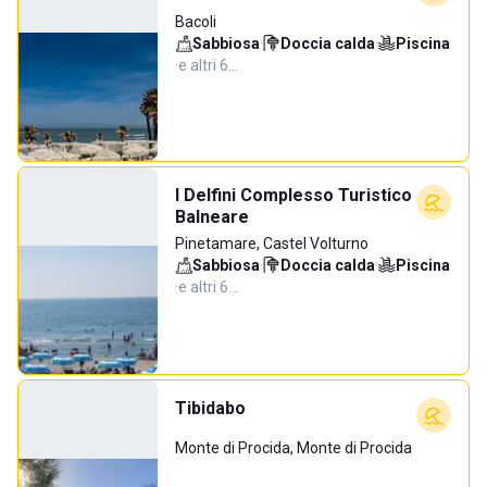
Bacoli
Sabbiosa
·
Doccia calda
·
Piscina
·
e altri 6…
I Delfini Complesso Turistico
Balneare
Pinetamare, Castel Volturno
Sabbiosa
·
Doccia calda
·
Piscina
·
e altri 6…
Tibidabo
Monte di Procida, Monte di Procida