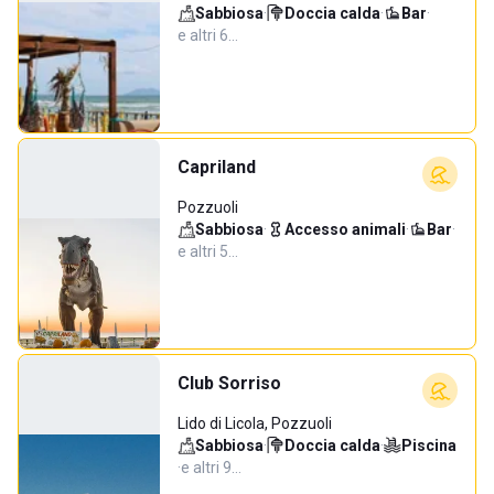
Sabbiosa
·
Doccia calda
·
Bar
·
e altri 6…
Capriland
Pozzuoli
Sabbiosa
·
Accesso animali
·
Bar
·
e altri 5…
Club Sorriso
Lido di Licola, Pozzuoli
Sabbiosa
·
Doccia calda
·
Piscina
·
e altri 9…