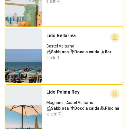
e altri 4…
Lido Bellariva
Castel Volturno
Sabbiosa
·
Doccia calda
·
Bar
·
e altri 1…
Lido Palma Rey
Mugnano, Castel Volturno
Sabbiosa
·
Doccia calda
·
Piscina
·
e altri 7…