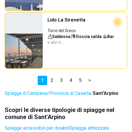
Lido La Sirenetta
Torre del Greco
Sabbiosa
·
Doccia calda
·
Bar
·
e altri 6…
1
2
3
4
5
>
Spiagge.it
Campania
Provincia di Caserta
Sant'Arpino
Scopri le diverse tipologie di spiagge nel
comune di Sant'Arpino
Spiagge accessibili per disabili
Spiagge attrezzate