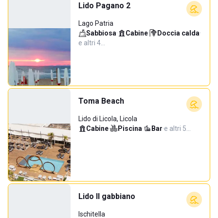
Lido Pagano 2
Lago Patria
Sabbiosa
·
Cabine
·
Doccia calda
·
e altri 4…
Toma Beach
Lido di Licola, Licola
Cabine
·
Piscina
·
Bar
·
e altri 5…
Lido Il gabbiano
Ischitella