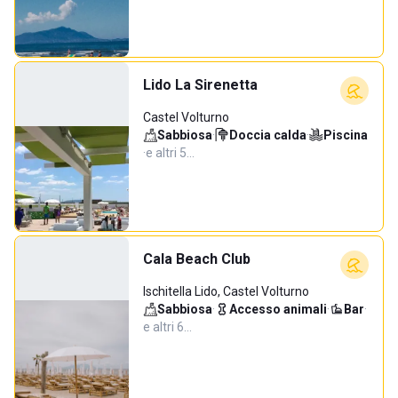
Lido La Sirenetta
Castel Volturno
Sabbiosa
·
Doccia calda
·
Piscina
·
e altri 5…
Cala Beach Club
Ischitella Lido, Castel Volturno
Sabbiosa
·
Accesso animali
·
Bar
·
e altri 6…