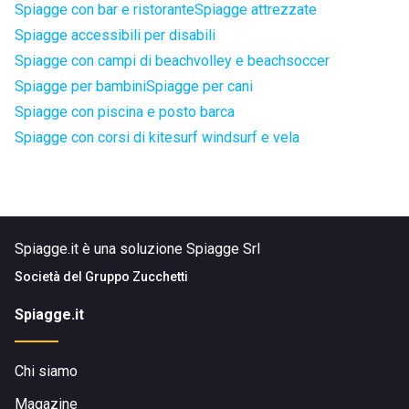
Spiagge con bar e ristorante
Spiagge attrezzate
Spiagge accessibili per disabili
Spiagge con campi di beachvolley e beachsoccer
Spiagge per bambini
Spiagge per cani
Spiagge con piscina e posto barca
Spiagge con corsi di kitesurf windsurf e vela
Spiagge.it è una soluzione Spiagge Srl
Società del
Gruppo Zucchetti
Spiagge.it
Chi siamo
Magazine