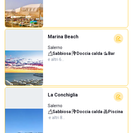
Marina Beach
Salerno
Sabbiosa
·
Doccia calda
·
Bar
·
e altri 6…
La Conchiglia
Salerno
Sabbiosa
·
Doccia calda
·
Piscina
·
e altri 8…