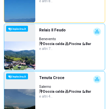
e altri 8…
Relais Il Feudo
Benevento
Doccia calda
·
Piscina
·
Bar
·
e altri 7…
Tenuta Croce
Salerno
Doccia calda
·
Piscina
·
Bar
·
e altri 4…