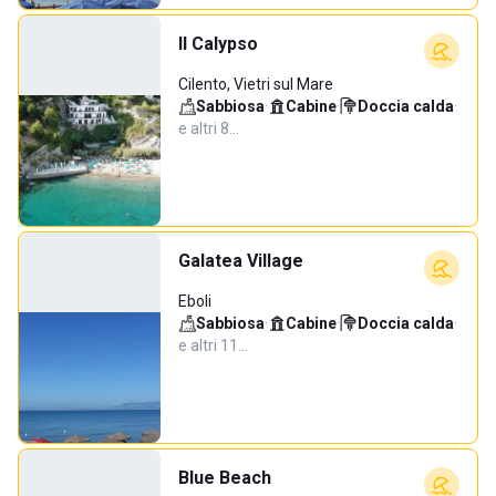
Il Calypso
Cilento, Vietri sul Mare
Sabbiosa
·
Cabine
·
Doccia calda
·
e altri 8…
Galatea Village
Eboli
Sabbiosa
·
Cabine
·
Doccia calda
·
e altri 11…
Blue Beach