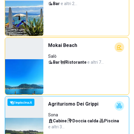
Bar
·
e altri 2…
Mokai Beach
Salò
Bar
·
Ristorante
·
e altri 7…
Agriturismo Dei Grippi
Sona
Cabine
·
Doccia calda
·
Piscina
·
e altri 3…