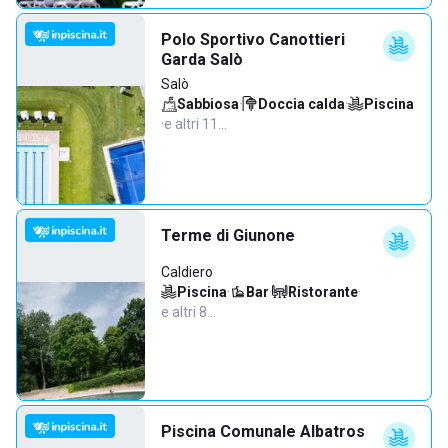
Polo Sportivo Canottieri
Garda Salò
Salò
Sabbiosa
·
Doccia calda
·
Piscina
·
e altri 11…
Terme di Giunone
Caldiero
Piscina
·
Bar
·
Ristorante
·
e altri 8…
Piscina Comunale Albatros