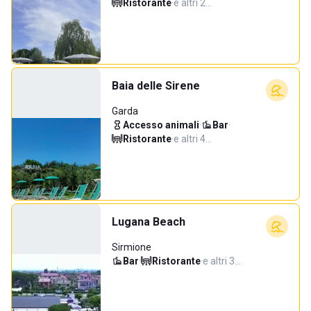
Ristorante
·
e altri 2…
Baia delle Sirene
Garda
Accesso animali
·
Bar
·
Ristorante
·
e altri 4…
Lugana Beach
Sirmione
Bar
·
Ristorante
·
e altri 3…