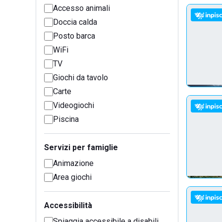
Accesso animali
Doccia calda
Posto barca
WiFi
TV
Giochi da tavolo
Carte
Videogiochi
Piscina
Servizi per famiglie
Animazione
Area giochi
Accessibilità
Spiaggia accessibile a disabili