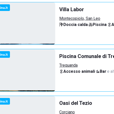
Villa Labor
Montecopiolo, San Leo
Doccia calda
·
Piscina
·
A
Piscina Comunale di T
Trequanda
Accesso animali
·
Bar
·
e al
Oasi del Tezio
Corciano