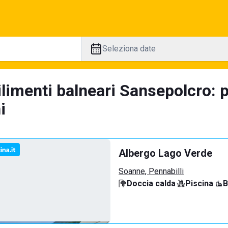
Seleziona date
ilimenti balneari Sansepolcro: 
i
Albergo Lago Verde
Soanne, Pennabilli
Doccia calda
·
Piscina
·
B