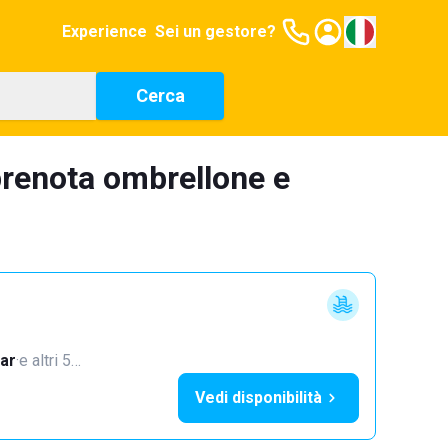
Experience
Sei un gestore?
Cerca
prenota ombrellone e
ar
·
e altri 5…
Vedi disponibilità