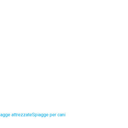
iagge attrezzate
Spiagge per cani