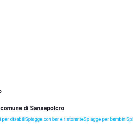
o
el comune di Sansepolcro
 per disabili
Spiagge con bar e ristorante
Spiagge per bambini
Sp